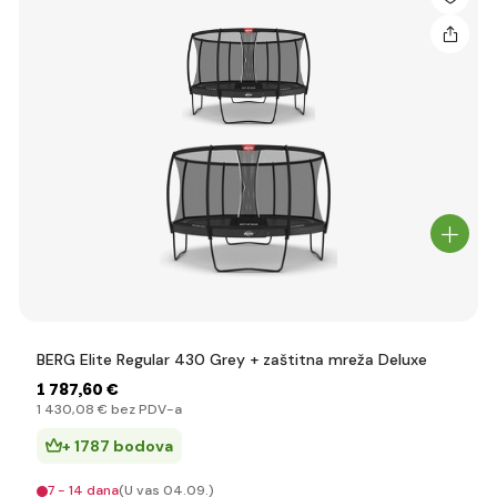
BERG Elite Regular 430 Grey + zaštitna mreža Deluxe
1 787
,60 €
1 430
,08 €
bez PDV-a
+ 1787 bodova
7 - 14 dana
(U vas 04.09.)