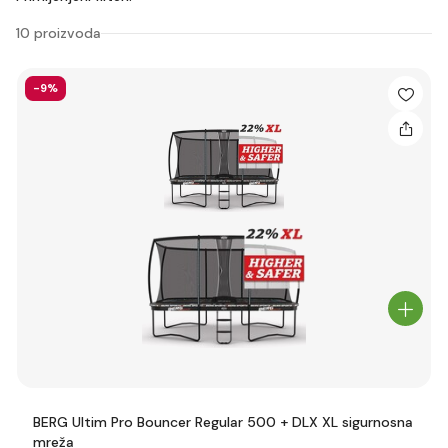
Kao jedini takve vrste, pogodan je i za profesionalnu
upotrebu i za javne prostore.
10 proizvoda
-9%
BERG Ultim Pro Bouncer Regular 500 + DLX XL sigurnosna
mreža