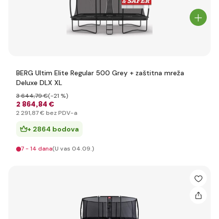
BERG Ultim Elite Regular 500 Grey + zaštitna mreža
Deluxe DLX XL
3 644
,79 €
(-21 %)
2 864
,84 €
2 291
,87 €
bez PDV-a
+ 2864 bodova
7 - 14 dana
(U vas 04.09.)