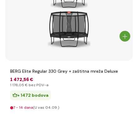
BERG Elite Regular 330 Grey + zaštitna mreža Deluxe
1 472
,56 €
1 178
,05 €
bez PDV-a
+ 1472 bodova
7 - 14 dana
(U vas 04.09.)