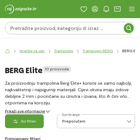
Igračke za van
Trampolini
Trampolini BERG
BERG Elit
BERG Elite
10 proizvoda
Za proizvodnju trampolina Berg Elite+ koriste se samo najbolji,
najkvalitetniji i najsigurniji materijali. Cijevi okvira imaju zidove
debljine 2 mm i pocinčane su iznutra i izvana, što ih čini vrlo
otpornima na koroziju.
Također se koriste nova jedinstvena opruga koja postupno
Prikaži sve informacije
Sortiranje
povećavaju energiju, čineći skakanje sigurnijim, ugodnijim sa
Svi filteri
višim skokovima. Cerada je ručno izrađena od strane skupine
stručnjaka iz Nizozemske.
Trampolin BERG Elite+ udovoljava svim sigurnosnim zahtjevima.
Primijenjeni filteri: