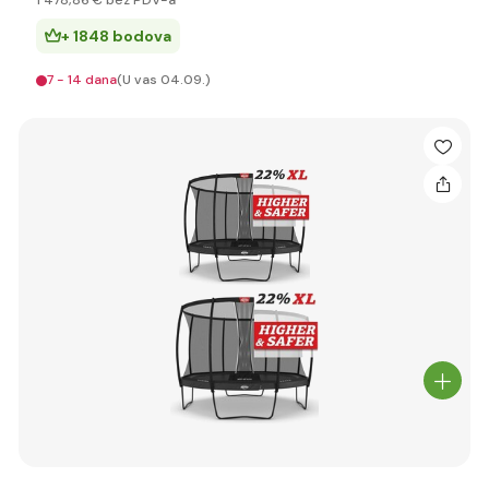
1 478
,86 €
bez PDV-a
+ 1848 bodova
7 - 14 dana
(U vas 04.09.)