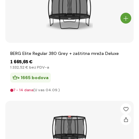
BERG Elite Regular 380 Grey + zaštitna mreža Deluxe
1 665
,65 €
1 332
,52 €
bez PDV-a
+ 1665 bodova
7 - 14 dana
(U vas 04.09.)