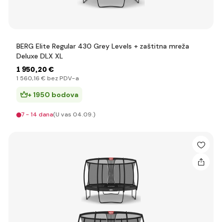
BERG Elite Regular 430 Grey Levels + zaštitna mreža
Deluxe DLX XL
1 950
,20 €
1 560
,16 €
bez PDV-a
+ 1950 bodova
7 - 14 dana
(U vas 04.09.)