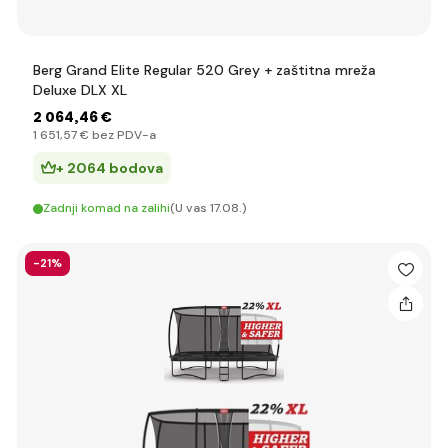
Berg Grand Elite Regular 520 Grey + zaštitna mreža
Deluxe DLX XL
2 064
,46 €
1 651
,57 €
bez PDV-a
+ 2064 bodova
Zadnji komad na zalihi
(U vas 17.08.)
-21%