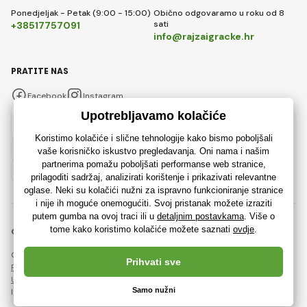
Ponedjeljak - Petak (9:00 - 15:00)
Obično odgovaramo u roku od 8
sati
+38517757091
info@rajzaigracke.hr
PRATITE NAS
Facebook
Instagram
Hrvatski
© 2018 - 2026 Rajzaigracke.hr, Sva prava pridržana
Ova stranica je zaštićena reCAPTCHA-om i primjenjuju se
Pravila o zaštiti osobnih podataka
tvrtke Google i njihova
Ugovorni uvjeti
.
Izrada učinkovitih internetskih trgovina od
RIESENIA