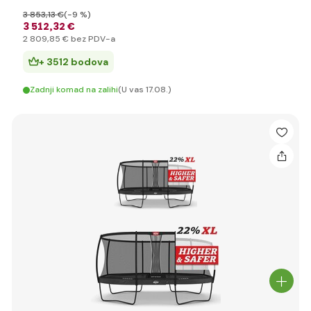
3 853
,13 €
(-9 %)
3 512
,32 €
2 809
,85 €
bez PDV-a
+ 3512 bodova
Zadnji komad na zalihi
(U vas 17.08.)