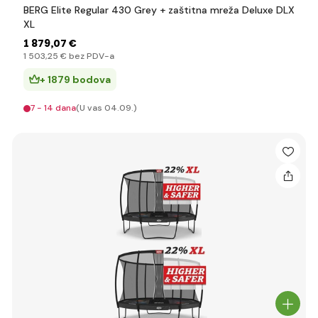
BERG Elite Regular 430 Grey + zaštitna mreža Deluxe DLX
XL
1 879
,07 €
1 503
,25 €
bez PDV-a
+ 1879 bodova
7 - 14 dana
(U vas 04.09.)