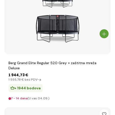
Berg Grand Elite Regular 520 Grey + zaštitna mreža
Deluxe
1 944
,73 €
1 555
,78 €
bez PDV-a
+ 1944 bodova
7 - 14 dana
(U vas 04.09.)