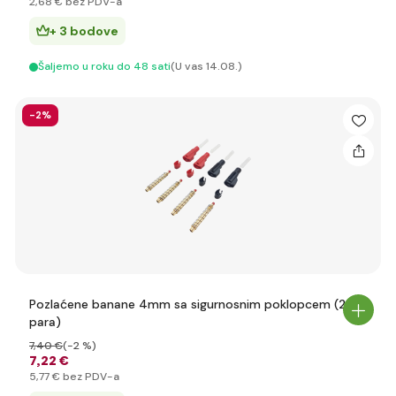
2
,68 €
bez PDV-a
+ 3 bodove
Šaljemo u roku do 48 sati
(U vas 14.08.)
-2%
Pozlaćene banane 4mm sa sigurnosnim poklopcem (2
para)
7
,40 €
(-2 %)
7
,22 €
5
,77 €
bez PDV-a