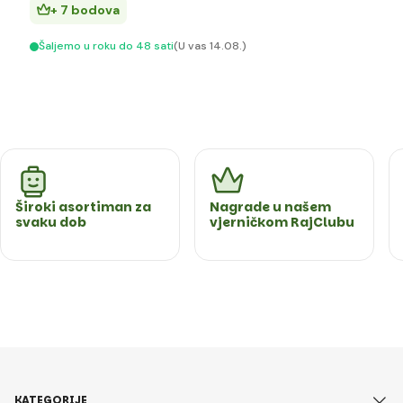
+ 7 bodova
Šaljemo u roku do 48 sati
(U vas 14.08.)
Široki asortiman za
Nagrade u našem
svaku dob
vjerničkom RajClubu
KATEGORIJE