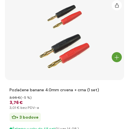
Pozlaćene banane 4.0mm crvena + crna (1 set)
3
,95 €
(-5 %)
3
,76 €
3
,01 €
bez PDV-a
+ 3 bodove
Šaljemo u roku do 48 sati
(U vas 14.08.)