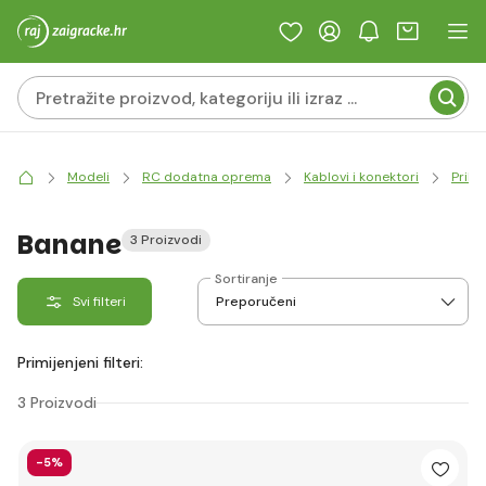
Modeli
RC dodatna oprema
Kablovi i konektori
Priklj
Banane
3 Proizvodi
Sortiranje
Svi filteri
Primijenjeni filteri:
3 Proizvodi
-5%