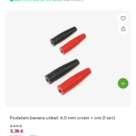
Pozlaćeni banana utikač 4,0 mm crveni + crni (1 set)
3
,44 €
3
,35 €