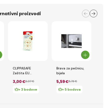
rnativni proizvodi
CLIPPASAFE
Brava za pećnicu,
Brav
Zaštita EU
bijela
bijel
električne utičnice
3
,00 €
5
,59 €
3
,3
3
,07 €
5
,73 €
6kom
+ 3 bodove
+ 5 bodova
+