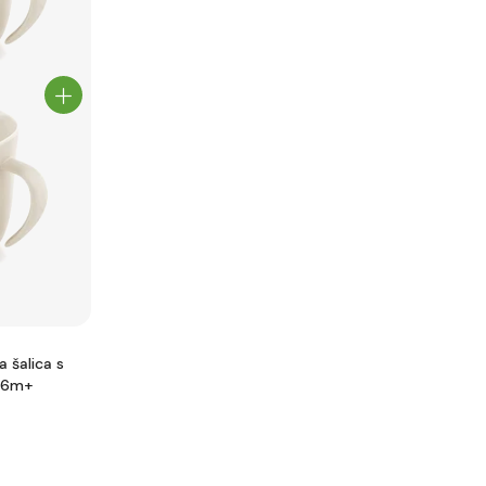
šalica s
e 6m+