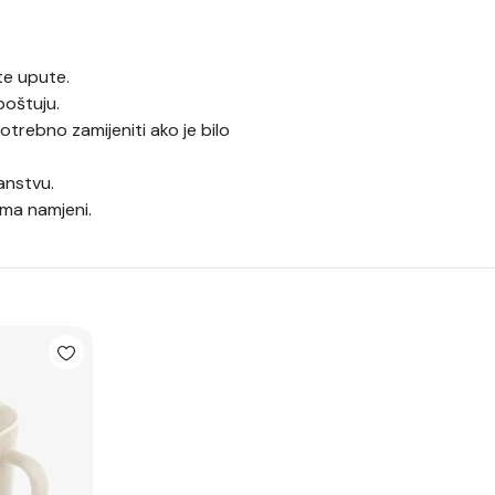
te upute.
poštuju.
otrebno zamijeniti ako je bilo
anstvu.
ema namjeni.