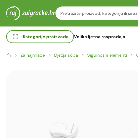
Kategorije
proizvoda
Velika ljetna rasprodaja
Za najmlađe
Dječja soba
Sigurnosni elementi