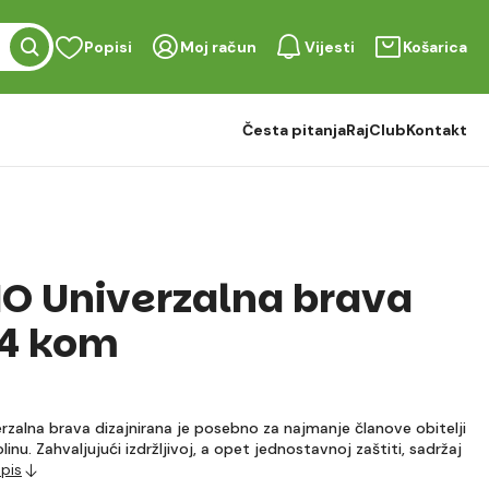
Popisi
Moj račun
Vijesti
Košarica
Česta pitanja
RajClub
Kontakt
 Univerzalna brava
 4 kom
rzalna brava dizajnirana je posebno za najmanje članove obitelji
olinu. Zahvaljujući izdržljivoj, a opet jednostavnoj zaštiti, sadržaj
opis