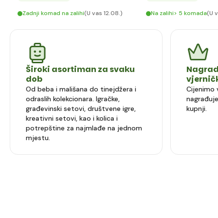
Zadnji komad na zalihi
(U vas 12.08.)
Na zalihi> 5 komada
(U v
Široki asortiman za svaku
Nagrad
dob
vjerni
Od beba i mališana do tinejdžera i
Cijenimo 
odraslih kolekcionara. Igračke,
nagrađuje
građevinski setovi, društvene igre,
kupnji.
kreativni setovi, kao i kolica i
potrepštine za najmlađe na jednom
mjestu.