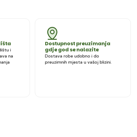
dišta
Dostupnost preuzimanja
gdje god se nalazite
ištu i
ava na
Dostava robe udobno i do
manja
preuzimnih mjesta u vašoj blizini.