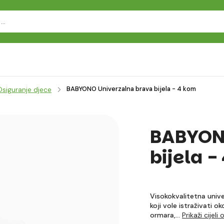
BABYONO Univerzalna brava bijela - 4 kom
Osiguranje djece
BABYONO
bijela -
Visokokvalitetna unive
koji vole istraživati ok
ormara,…
Prikaži cijeli 