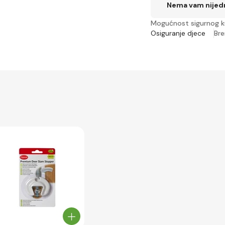
Nema vam nijedn
Mogućnost sigurnog k
Osiguranje djece
Br