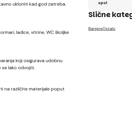
spol
tavno ukloniti kad god zatreba.
Slične kate
Barijere
Ostalo
mari, ladice, vitrine, WC školjke
varanja koji osigurava udobnu
e lako odvojiti.
ti na različite materijale poput