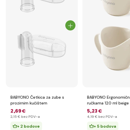
BABYONO Četkica za zube s
BABYONO Ergonomična 
prozirnim kućištem
ručkama 120 ml beig
2
,69 €
5
,23 €
2
,15 €
bez PDV-a
4
,19 €
bez PDV-a
+ 2 bodove
+ 5 bodova