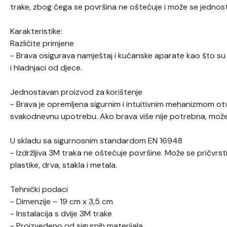
trake, zbog čega se površina ne oštećuje i može se jednos
Karakteristike:
Različite primjene
- Brava osigurava namještaj i kućanske aparate kao što su or
i hladnjaci od djece.
Jednostavan proizvod za korištenje
- Brava je opremljena sigurnim i intuitivnim mehanizmom ot
svakodnevnu upotrebu. Ako brava više nije potrebna, može s
U skladu sa sigurnosnim standardom EN 16948
- Izdržljiva 3M traka ne oštećuje površine. Može se pričvrsti
plastike, drva, stakla i metala.
Tehnički podaci
- Dimenzije – 19 cm x 3,5 cm
- Instalacija s dvije 3M trake
- Proizvedeno od sigurnih materijala