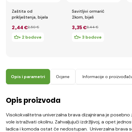
Zaštita od
Savitljivi ormarić
priklještenja, bijela
2kom, bijeli
2
,44 €
3
,35 €
2
,50 €
3
,44 €
+ 2 bodove
+ 3 bodove
Opis i parametri
Ocjene
Informacije o proizvođač
Opis proizvoda
Visokokvalitetna univerzalna brava dizajnirana je posebno z
vole istraživati okolinu. Zahvaljujući izdržljivoj, a opet jedno
ladica i komoda ostat će nedostupan. Univerzalna brava se