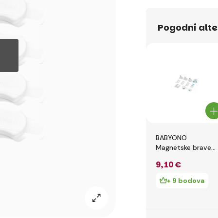
Pogodni alte
BABYONO
Magnetske brave
za namještaj 4
9
,10 €
kom
+ 9 bodova