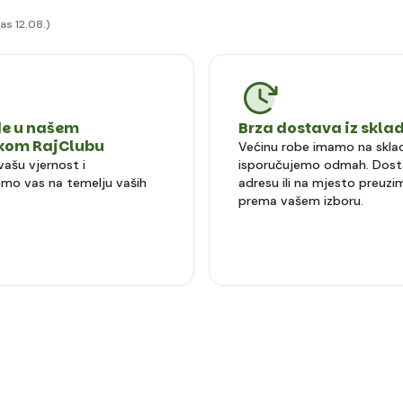
as 12.08.)
e u našem
Brza dostava iz skla
čkom RajClubu
Većinu robe imamo na sklad
vašu vjernost i
isporučujemo odmah. Dost
mo vas na temelju vaših
adresu ili na mjesto preuzi
prema vašem izboru.