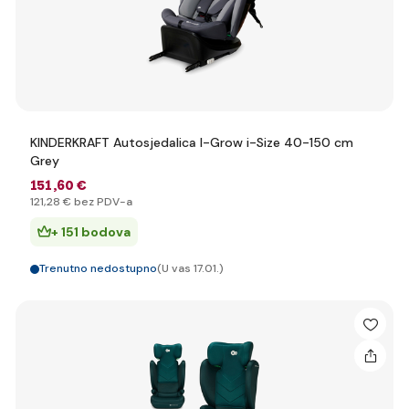
KINDERKRAFT Autosjedalica I-Grow i-Size 40-150 cm
Grey
151
,60 €
121
,28 €
bez PDV-a
+ 151 bodova
Trenutno nedostupno
(U vas 17.01.)