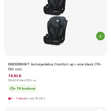
KINDERKRAFT Autosjedalica Comfort up i-size black (76-
150 cm)
74
,51 €
59
,61 €
bez PDV-a
+ 74 bodova
3 - 7 dana
(U vas 18.08.)