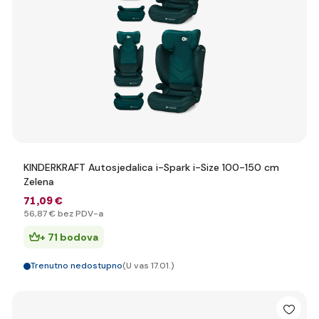
KINDERKRAFT Autosjedalica i-Spark i-Size 100-150 cm
Zelena
71
,09 €
56
,87 €
bez PDV-a
+ 71 bodova
Trenutno nedostupno
(U vas 17.01.)