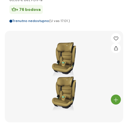
60
,89 €
bez PDV-a
+ 76 bodova
Trenutno nedostupno
(U vas 17.01.)