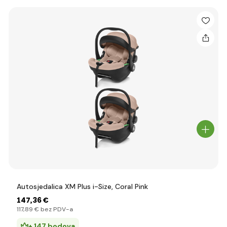
Autosjedalica XM Plus i-Size, Coral Pink
147
,36 €
117
,89 €
bez PDV-a
+ 147 bodova