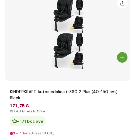
KINDERKRAFT Autosjedalica i-360 2 Plus (40-150 cm)
Black
171
,75 €
137
,40 €
bez PDV-a
+ 171 bodova
3 - 7 dana
(U vas 18.08.)