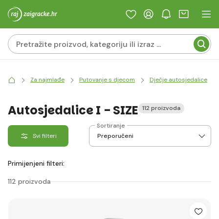
Za najmlađe
Putovanje s djecom
Dječje autosjedalice
Autosjedalice I - SIZE
112 proizvoda
Sortiranje
Svi filteri
Primijenjeni filteri:
112 proizvoda