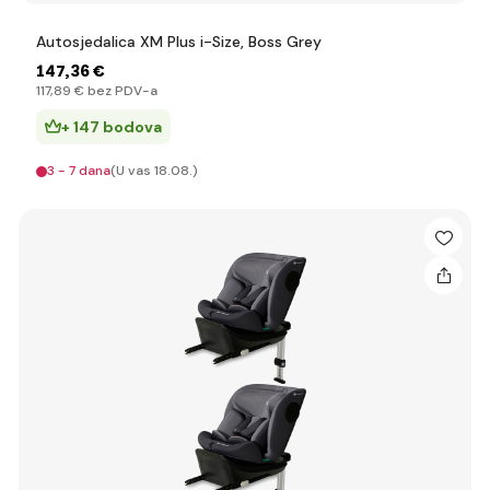
Autosjedalica XM Plus i-Size, Boss Grey
147
,36 €
117
,89 €
bez PDV-a
+ 147 bodova
3 - 7 dana
(U vas 18.08.)