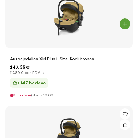
Autosjedalica XM Plus i-Size, Kodi bronca
147
,36 €
117
,89 €
bez PDV-a
+ 147 bodova
3 - 7 dana
(U vas 18.08.)