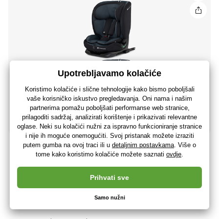
KINDERKRAFT Autosjedalica Oneto3 i-Size 76-150cm +
Isofix Grafitno crna
142
,23 €
113
,78 €
bez PDV-a
+ 142 bodova