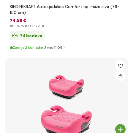
KINDERKRAFT Autosjedalica Comfort up i-size siva (76-
150 cm)
74
,88 €
59
,90 €
bez PDV-a
+ 74 bodova
Zadnja 2 komada
(U vas 11.08.)