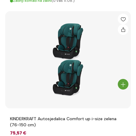
Zadnji komad na zalihi
(U vas 11.08.)
KINDERKRAFT Autosjedalica Comfort up i-size zelena
(76-150 cm)
75
,57 €