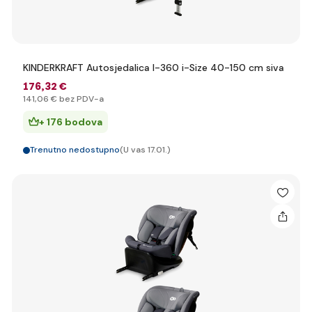
KINDERKRAFT Autosjedalica I-360 i-Size 40-150 cm siva
176
,32 €
141
,06 €
bez PDV-a
+ 176 bodova
Trenutno nedostupno
(U vas 17.01.)