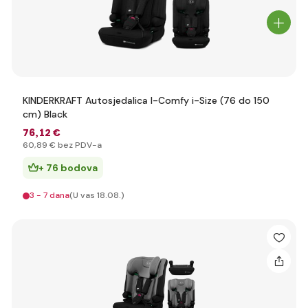
KINDERKRAFT Autosjedalica I-Comfy i-Size (76 do 150
cm) Black
76
,12 €
60
,89 €
bez PDV-a
+ 76 bodova
3 - 7 dana
(U vas 18.08.)