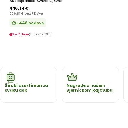
Autosjedalica Swivel 2, Chai
446
,14 €
356
,91 €
bez PDV-a
+ 446 bodova
3 - 7 dana
(U vas 19.08.)
Široki asortiman za
Nagrade u našem
svaku dob
vjerničkom RajClubu