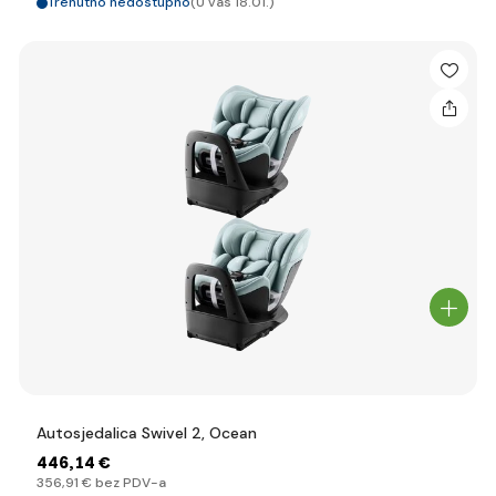
Trenutno nedostupno
(U vas 18.01.)
Autosjedalica Swivel 2, Ocean
446
,14 €
356
,91 €
bez PDV-a