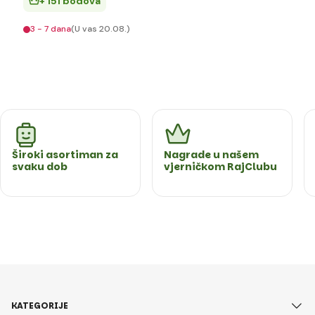
+ 151 bodova
3 - 7 dana
(U vas 20.08.)
Široki asortiman za
Nagrade u našem
svaku dob
vjerničkom RajClubu
KATEGORIJE