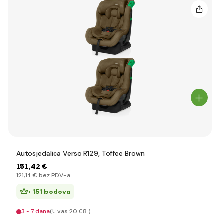
Autosjedalica Verso R129, Toffee Brown
151
,42 €
121
,14 €
bez PDV-a
+ 151 bodova
3 - 7 dana
(U vas 20.08.)