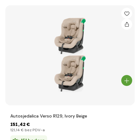
Autosjedalica Verso R129, Ivory Beige
151
,42 €
121
,14 €
bez PDV-a