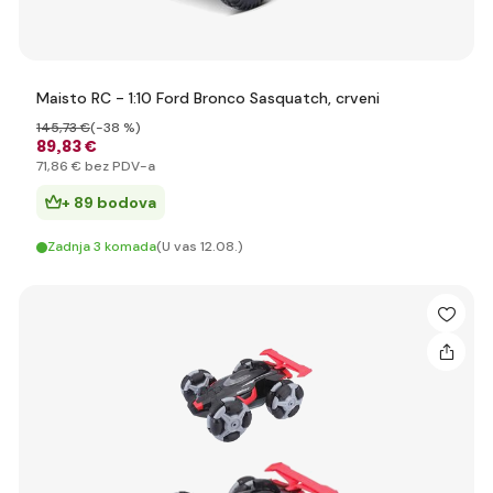
Maisto RC - 1:10 Ford Bronco Sasquatch, crveni
145
,73 €
(-38 %)
89
,83 €
71
,86 €
bez PDV-a
+ 89 bodova
Zadnja 3 komada
(U vas 12.08.)