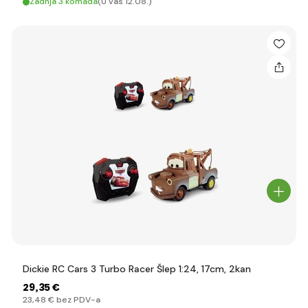
Zadnja 3 komada
(U vas 12.08.)
Dickie RC Cars 3 Turbo Racer Šlep 1:24, 17cm, 2kan
29
,35 €
23
,48 €
bez PDV-a