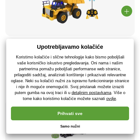
RC kamion na daljinsko upravljanje 19,5 cm
30
,39 €
(-36 %)
19
,30 €
15
,44 €
bez PDV-a
+ 19 bodova
Zadnja 3 komada
(U vas 12.08.)