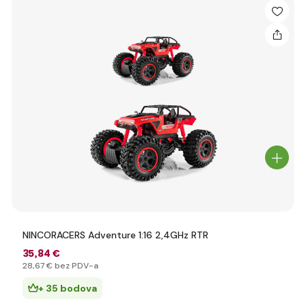
NINCORACERS Adventure 1:16 2,4GHz RTR
35
,84 €
28
,67 €
bez PDV-a
+ 35 bodova