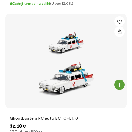
Zadnji komad na zalihi
(U vas 12.08.)
Ghostbusters RC auto ECTO-1, 1:16
32
,18 €
25
,74 €
bez PDV-a