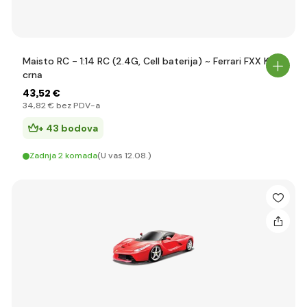
Maisto RC - 1:14 RC (2.4G, Cell baterija) ~ Ferrari FXX K,
crna
43
,52 €
34
,82 €
bez PDV-a
+ 43 bodova
Zadnja 2 komada
(U vas 12.08.)