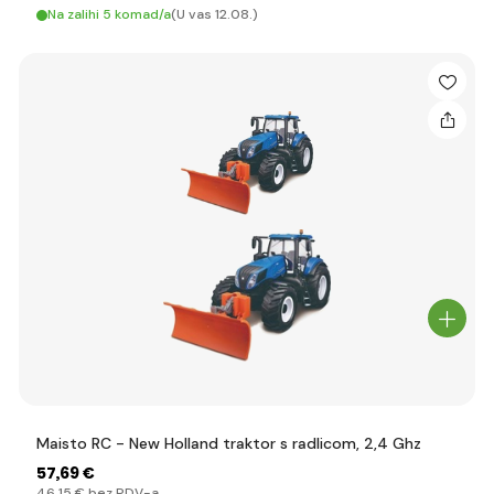
Na zalihi 5 komad/a
(U vas 12.08.)
Maisto RC - New Holland traktor s radlicom, 2,4 Ghz
57
,69 €
46
,15 €
bez PDV-a