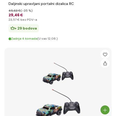
Daljinski upravljani portalni dizalica RC
45
,63 €
(-35 %)
29
,46 €
23
,57 €
bez PDV-a
+ 29 bodova
Zadnja 4 komada
(U vas 12.08.)