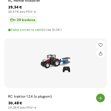
RC Minnie Roadster
29
,34 €
23
,47 €
bez PDV-a
+ 29 bodova
Zadnji komad na zalihi
(U vas 12.08.)
RC traktor 1:24 (s plugom)
30
,48 €
24
,38 €
bez PDV-a