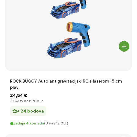
ROCK BUGGY Auto antigravitacijski RC s laserom 15 cm
plavi
24
,54 €
19
,63 €
bez PDV-a
+ 24 bodova
Zadnja 4 komada
(U vas 12.08.)