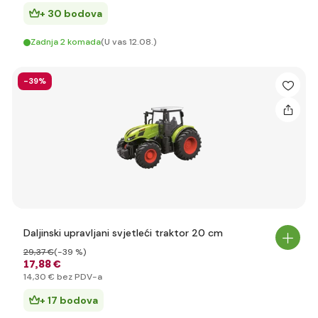
+ 30 bodova
Zadnja 2 komada
(U vas 12.08.)
-39%
Daljinski upravljani svjetleći traktor 20 cm
29
,37 €
(-39 %)
17
,88 €
14
,30 €
bez PDV-a
+ 17 bodova