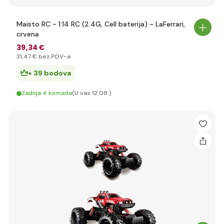
Maisto RC - 1:14 RC (2.4G, Cell baterija) ~ LaFerrari,
crvena
39
,34 €
31
,47 €
bez PDV-a
+ 39 bodova
Zadnja 4 komada
(U vas 12.08.)