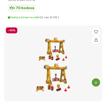
56
,03 €
bez PDV-a
+ 70 bodova
Zadnji komad na zalihi
(U vas 12.08.)
-35%