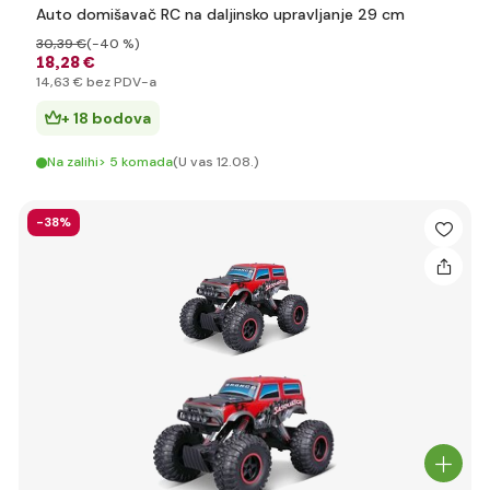
Auto domišavač RC na daljinsko upravljanje 29 cm
30
,39 €
(-40 %)
18
,28 €
14
,63 €
bez PDV-a
+ 18 bodova
Na zalihi> 5 komada
(U vas 12.08.)
-38%