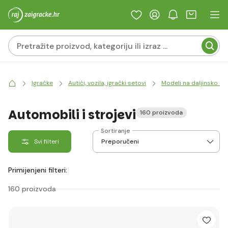
Igračke
Autići, vozila, igrački setovi
Modeli na daljinsko up
Automobili i strojevi
160 proizvoda
Sortiranje
Svi filteri
Primijenjeni filteri:
160 proizvoda