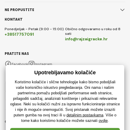
NE PROPUSTITE
KONTAKT
Ponedjeljak - Petak (9:00 - 15:00)
Obično odgovaramo u roku od 8
sati
+38517757091
info@rajzaigracke.hr
PRATITE NAS
Facebook
Instagram
Hrvatski
© 2018 - 2026 Rajzaigracke.hr, Sva prava pridržana