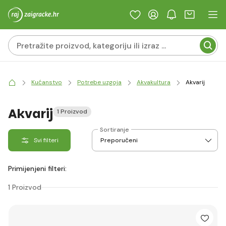
Kućanstvo
Potrebe uzgoja
Akvakultura
Akvarij
Akvarij
1 Proizvod
Sortiranje
Svi filteri
Primijenjeni filteri:
1 Proizvod