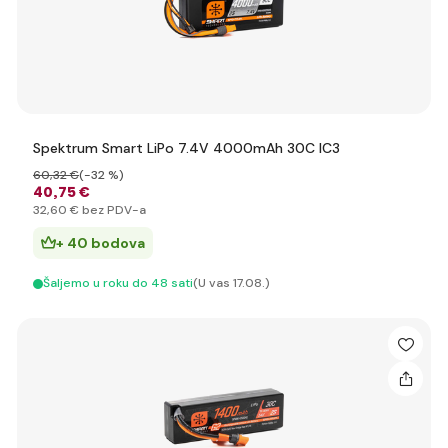
Spektrum Smart LiPo 7.4V 4000mAh 30C IC3
60
,32 €
(-32 %)
40
,75 €
32
,60 €
bez PDV-a
+ 40 bodova
Šaljemo u roku do 48 sati
(U vas 17.08.)