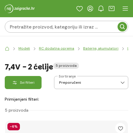
Modeli
RC dodatna oprema
Baterije, akumulatori
LiP
7,4V - 2 ćelije
5 proizvoda
Sortiranje
Svi filteri
Primijenjeni filteri:
5 proizvoda
-6%