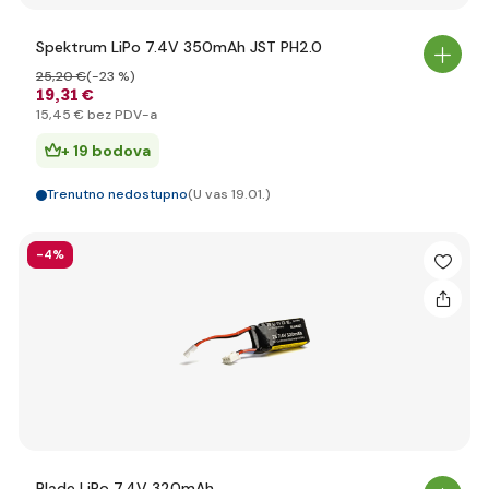
Spektrum LiPo 7.4V 350mAh JST PH2.0
25
,20 €
(-23 %)
19
,31 €
15
,45 €
bez PDV-a
+ 19 bodova
Trenutno nedostupno
(U vas 19.01.)
-4%
Blade LiPo 7.4V 320mAh