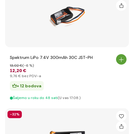
Spektrum LiPo 7.4V 300mAh 30C JST-PH
13
,02 €
(-6 %)
12
,20 €
9
,76 €
bez PDV-a
+ 12 bodova
Šaljemo u roku do 48 sati
(U vas 17.08.)
-32%