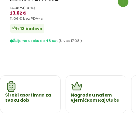
14
,38 €
(-4 %)
13
,82 €
11
,06 €
bez PDV-a
+ 13 bodova
Šaljemo u roku do 48 sati
(U vas 17.08.)
Široki asortiman za
Nagrade u našem
svaku dob
vjerničkom RajClubu