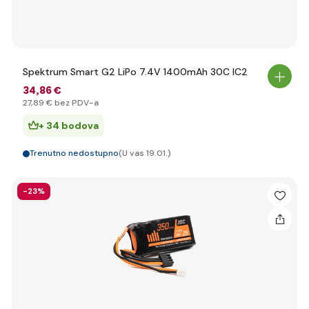
Spektrum Smart G2 LiPo 7.4V 1400mAh 30C IC2
34
,86 €
27
,89 €
bez PDV-a
+ 34 bodova
Trenutno nedostupno
(U vas 19.01.)
-23%