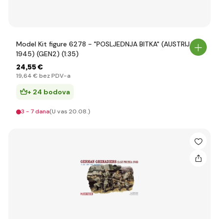
Model Kit figure 6278 - "POSLJEDNJA BITKA" (AUSTRIJA
1945) (GEN2) (1:35)
24
,55 €
19
,64 €
bez PDV-a
+ 24 bodova
3 - 7 dana
(U vas 20.08.)