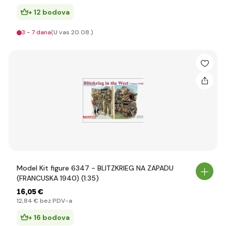
+ 12 bodova
3 - 7 dana
(U vas 20.08.)
Model Kit figure 6347 - BLITZKRIEG NA ZAPADU
(FRANCUSKA 1940) (1:35)
16
,05 €
12
,84 €
bez PDV-a
+ 16 bodova