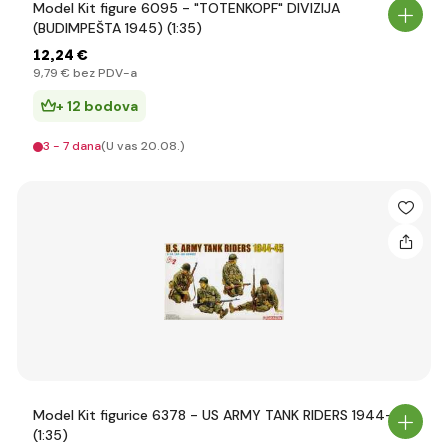
Model Kit figure 6095 - "TOTENKOPF" DIVIZIJA
(BUDIMPEŠTA 1945) (1:35)
12
,24 €
9
,79 €
bez PDV-a
+ 12 bodova
3 - 7 dana
(U vas 20.08.)
Model Kit figurice 6378 - US ARMY TANK RIDERS 1944-45
(1:35)