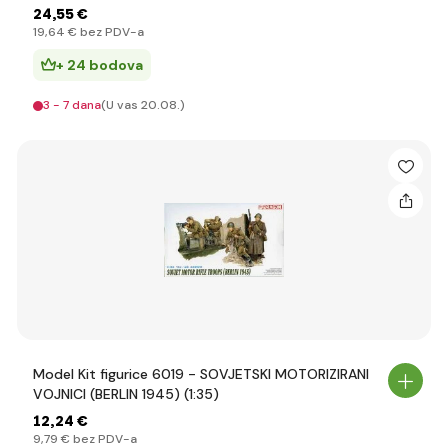
24
,55 €
19
,64 €
bez PDV-a
+ 24 bodova
3 - 7 dana
(U vas 20.08.)
Model Kit figurice 6019 - SOVJETSKI MOTORIZIRANI
VOJNICI (BERLIN 1945) (1:35)
12
,24 €
9
,79 €
bez PDV-a