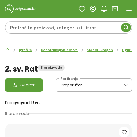
Igračke
Konstrukcijski setovi
Modeli Dragon
Figurice
2. sv. Rat
8 proizvoda
Sortiranje
Svi filteri
Primijenjeni filteri:
8 proizvoda