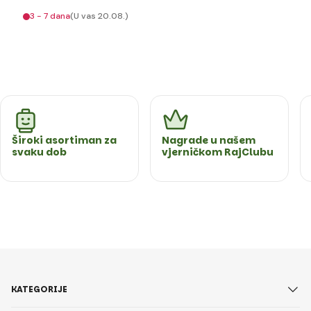
3 - 7 dana
(U vas 20.08.)
Široki asortiman za
Nagrade u našem
svaku dob
vjerničkom RajClubu
KATEGORIJE