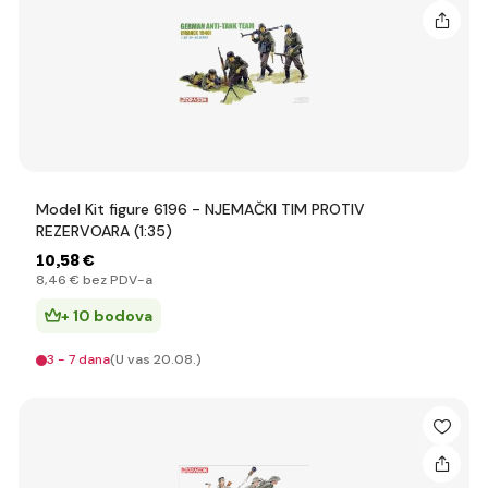
Model Kit figure 6196 - NJEMAČKI TIM PROTIV
REZERVOARA (1:35)
10
,58 €
8
,46 €
bez PDV-a
+ 10 bodova
3 - 7 dana
(U vas 20.08.)