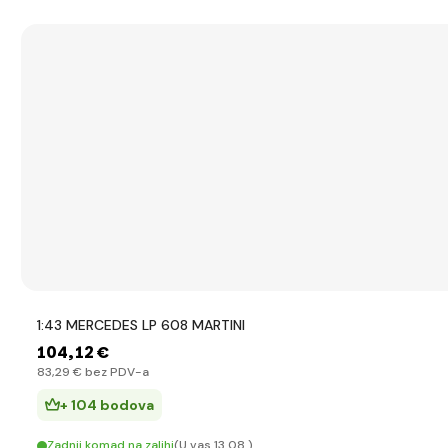
1:43 MERCEDES LP 608 MARTINI
104
,12 €
83
,29 €
bez PDV-a
+ 104 bodova
Zadnji komad na zalihi
(U vas 13.08.)