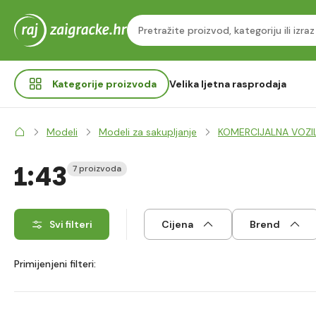
Kategorije
proizvoda
Velika ljetna rasprodaja
Modeli
Modeli za sakupljanje
KOMERCIJALNA VOZI
1:43
7 proizvoda
Svi filteri
Cijena
Brend
Primijenjeni filteri: