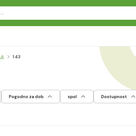
LA
1:43
Pogodno za dob
spol
Dostupnost