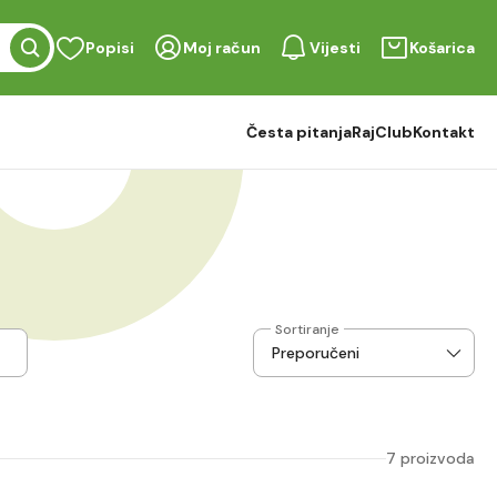
Popisi
Moj račun
Vijesti
Košarica
Česta pitanja
RajClub
Kontakt
Sortiranje
7 proizvoda