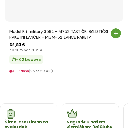
Model Kit military 3592 - M752 TAKTIČKI BALISTIČKI
RAKETNI LANČER + MGM-52 LANCE RAKETA
62
,83 €
50
,26 €
bez PDV-a
+ 62 bodova
3 - 7 dana
(U vas 20.08.)
Široki asortiman za
Nagrade u našem
svaku dob
vjerničkom RajClubu