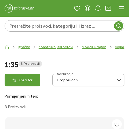
Igračke
Konstrukcijski setovi
Modeli Dragon
Vojna te
1:35
3 Proizvodi
Sortiranje
Svi filteri
Primijenjeni filteri:
3 Proizvodi