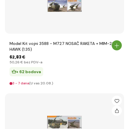
Model Kit vojni 3588 - M727 NOSAČ RAKETA + MIM-23
HAWK (1:35)
62
,83 €
50
,26 €
bez PDV-a
+ 62 bodova
3 - 7 dana
(U vas 20.08.)