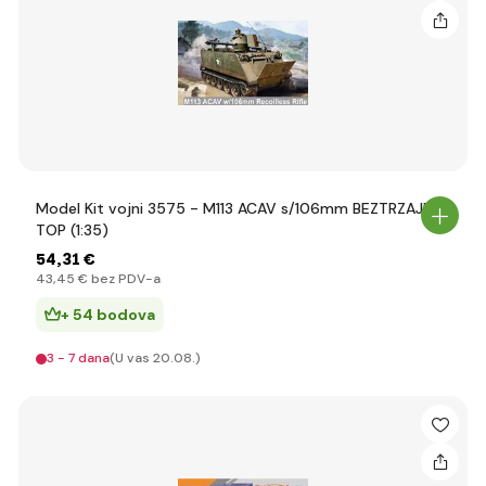
Model Kit vojni 3575 - M113 ACAV s/106mm BEZTRZAJNI
TOP (1:35)
54
,31 €
43
,45 €
bez PDV-a
+ 54 bodova
3 - 7 dana
(U vas 20.08.)