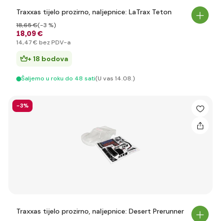
Traxxas tijelo prozirno, naljepnice: LaTrax Teton
18
,65 €
(-3 %)
18
,09 €
14
,47 €
bez PDV-a
+ 18 bodova
Šaljemo u roku do 48 sati
(U vas 14.08.)
-3%
Traxxas tijelo prozirno, naljepnice: Desert Prerunner