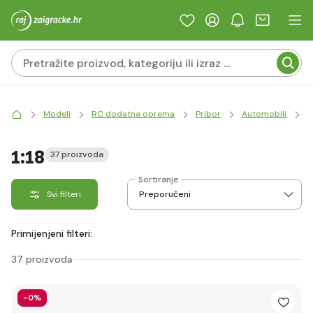
Modeli
RC dodatna oprema
Pribor
Automobili
K
1:18
37 proizvoda
Sortiranje
Svi filteri
Primijenjeni filteri:
37 proizvoda
-0%