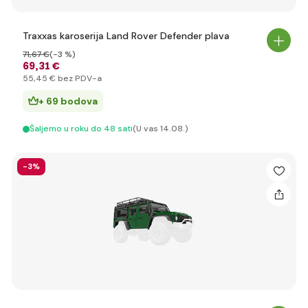
Traxxas karoserija Land Rover Defender plava
71
,67 €
(-3 %)
69
,31 €
55
,45 €
bez PDV-a
+ 69 bodova
Šaljemo u roku do 48 sati
(U vas 14.08.)
-3%