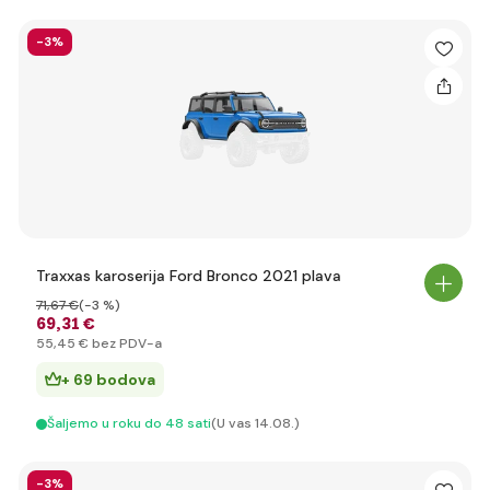
-3%
Traxxas karoserija Ford Bronco 2021 plava
71
,67 €
(-3 %)
69
,31 €
55
,45 €
bez PDV-a
+ 69 bodova
Šaljemo u roku do 48 sati
(U vas 14.08.)
-3%