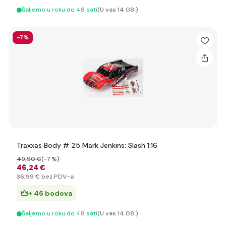
Šaljemo u roku do 48 sati
(U vas 14.08.)
-7%
Traxxas Body # 25 Mark Jenkins: Slash 1:16
49
,90 €
(-7 %)
46
,24 €
36
,99 €
bez PDV-a
+ 46 bodova
Šaljemo u roku do 48 sati
(U vas 14.08.)