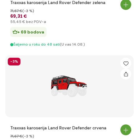
Traxxas karoserija Land Rover Defender zelena
71
,67 €
(-3 %)
69
,31 €
55
,45 €
bez PDV-a
+ 69 bodova
Šaljemo u roku do 48 sati
(U vas 14.08.)
-3%
Traxxas karoserija Land Rover Defender crvena
71
,67 €
(-3 %)