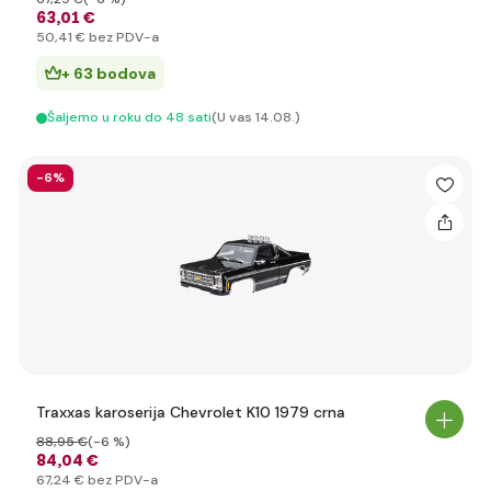
63
,01 €
50
,41 €
bez PDV-a
+ 63 bodova
Šaljemo u roku do 48 sati
(U vas 14.08.)
-6%
Traxxas karoserija Chevrolet K10 1979 crna
88
,95 €
(-6 %)
84
,04 €
67
,24 €
bez PDV-a