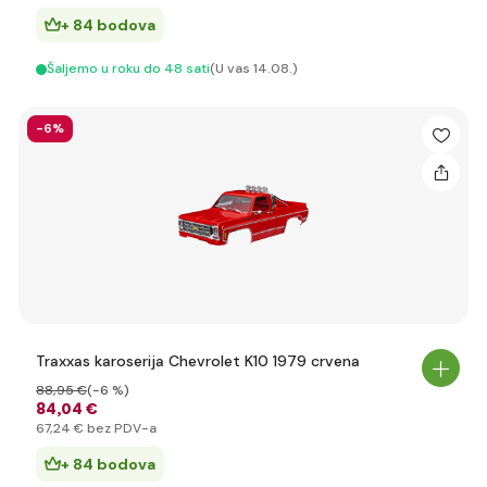
+ 84 bodova
Šaljemo u roku do 48 sati
(U vas 14.08.)
-6%
Traxxas karoserija Chevrolet K10 1979 crvena
88
,95 €
(-6 %)
84
,04 €
67
,24 €
bez PDV-a
+ 84 bodova