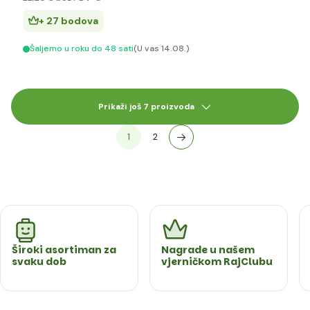
+ 27 bodova
Šaljemo u roku do 48 sati
(U vas 14.08.)
Prikaži još 7 proizvoda
1
2
Široki asortiman za
Nagrade u našem
svaku dob
vjerničkom RajClubu