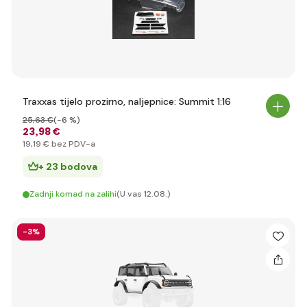
Traxxas tijelo prozirno, naljepnice: Summit 1:16
25
,63 €
(-6 %)
23
,98 €
19
,19 €
bez PDV-a
+ 23 bodova
Zadnji komad na zalihi
(U vas 12.08.)
-3%