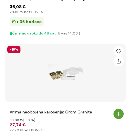
36
,08 €
28
,86 €
bez PDV-a
+ 36 bodova
Šaljemo u roku do 48 sati
(U vas 14.08.)
-18%
Arrma neobojena karoserija: Grom Granite
33
,85 €
(-18 %)
27
,74 €
22
,20 €
bez PDV-a