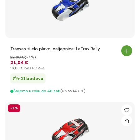
Traxxas tijelo plavo, naljepnice: LaTrax Rally
22
,60 €
(-7 %)
21
,04 €
16
,83 €
bez PDV-a
+ 21 bodova
Šaljemo u roku do 48 sati
(U vas 14.08.)
-7%