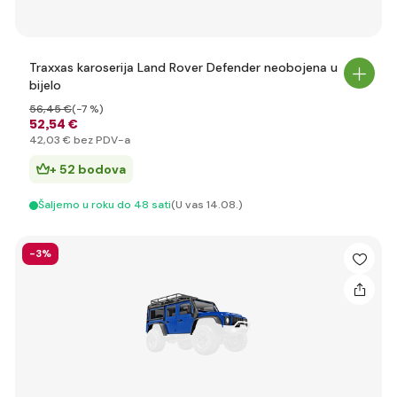
Traxxas karoserija Land Rover Defender neobojena u
bijelo
56
,45 €
(-7 %)
52
,54 €
42
,03 €
bez PDV-a
+ 52 bodova
Šaljemo u roku do 48 sati
(U vas 14.08.)
-3%