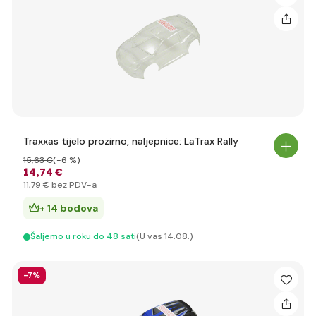
Traxxas tijelo prozirno, naljepnice: LaTrax Rally
15
,63 €
(-6 %)
14
,74 €
11
,79 €
bez PDV-a
+ 14 bodova
Šaljemo u roku do 48 sati
(U vas 14.08.)
-7%