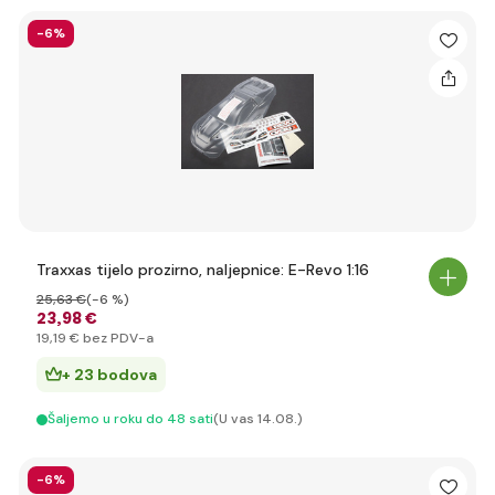
-6%
Traxxas tijelo prozirno, naljepnice: E-Revo 1:16
25
,63 €
(-6 %)
23
,98 €
19
,19 €
bez PDV-a
+ 23 bodova
Šaljemo u roku do 48 sati
(U vas 14.08.)
-6%