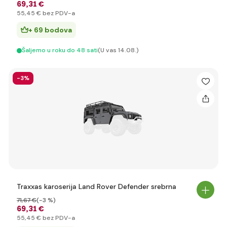
69
,31 €
55
,45 €
bez PDV-a
+ 69 bodova
Šaljemo u roku do 48 sati
(U vas 14.08.)
-3%
Traxxas karoserija Land Rover Defender srebrna
71
,67 €
(-3 %)
69
,31 €
55
,45 €
bez PDV-a