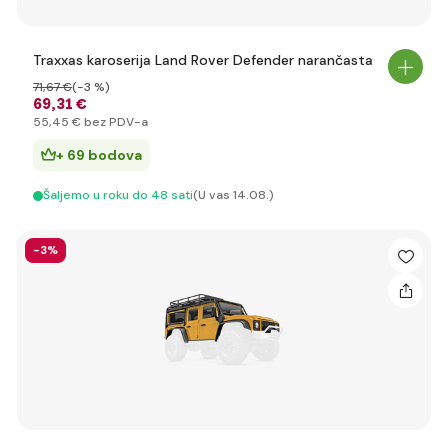
Traxxas karoserija Land Rover Defender narančasta
71
,67 €
(-3 %)
69
,31 €
55
,45 €
bez PDV-a
+ 69 bodova
Šaljemo u roku do 48 sati
(U vas 14.08.)
-3%