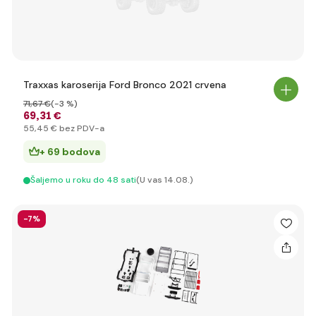
Traxxas karoserija Ford Bronco 2021 crvena
71
,67 €
(-3 %)
69
,31 €
55
,45 €
bez PDV-a
+ 69 bodova
Šaljemo u roku do 48 sati
(U vas 14.08.)
-7%