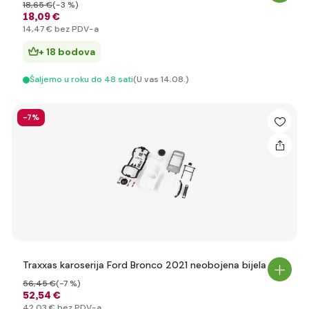
18
,65 €
(-3 %)
18
,09 €
14
,47 €
bez PDV-a
+ 18 bodova
Šaljemo u roku do 48 sati
(U vas 14.08.)
-7%
Traxxas karoserija Ford Bronco 2021 neobojena bijela
56
,45 €
(-7 %)
52
,54 €
42
,03 €
bez PDV-a