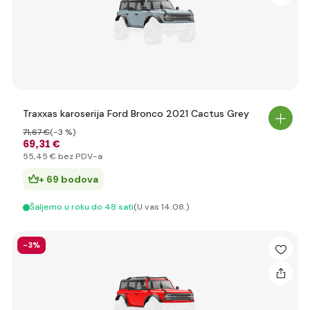
Traxxas karoserija Ford Bronco 2021 Cactus Grey
71
,67 €
(-3 %)
69
,31 €
55
,45 €
bez PDV-a
+ 69 bodova
Šaljemo u roku do 48 sati
(U vas 14.08.)
-3%