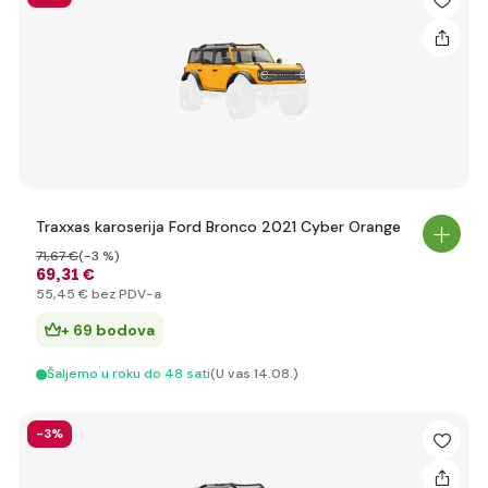
Traxxas karoserija Ford Bronco 2021 Cyber Orange
71
,67 €
(-3 %)
69
,31 €
55
,45 €
bez PDV-a
+ 69 bodova
Šaljemo u roku do 48 sati
(U vas 14.08.)
-3%