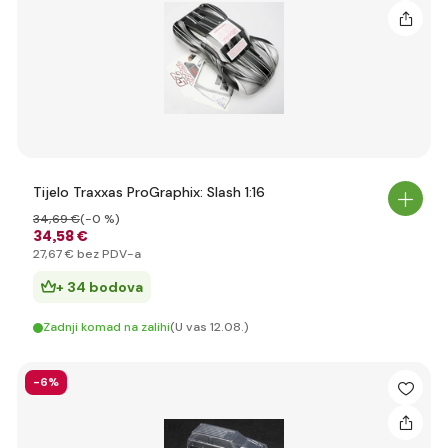
Tijelo Traxxas ProGraphix: Slash 1:16
34
,69 €
(-0 %)
34
,58 €
27
,67 €
bez PDV-a
+ 34 bodova
Zadnji komad na zalihi
(U vas 12.08.)
-6%