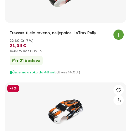
Traxxas tijelo crveno, naljepnice: LaTrax Rally
22
,60 €
(-7 %)
21
,04 €
16
,83 €
bez PDV-a
+ 21 bodova
Šaljemo u roku do 48 sati
(U vas 14.08.)
-7%