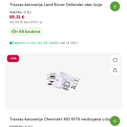
Traxxas karoserija Land Rover Defender oker boje
71
,67 €
(-3 %)
69
,31 €
55
,45 €
bez PDV-a
+ 69 bodova
Šaljemo u roku do 48 sati
(U vas 14.08.)
-6%
Traxxas karoserija Chevrolet K10 1979 neobojena u bijelo
67
,29 €
(-6 %)