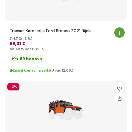
Traxxas Karoserija Ford Bronco 2021 Bijela
71
,67 €
(-3 %)
69
,31 €
55
,45 €
bez PDV-a
+ 69 bodova
Zadnji komad na zalihi
(U vas 12.08.)
-3%