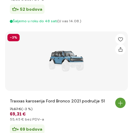
+ 52 bodova
Šaljemo u roku do 48 sati
(U vas 14.08.)
-3%
Traxxas karoserija Ford Bronco 2021 područje 51
71
,67 €
(-3 %)
69
,31 €
55
,45 €
bez PDV-a
+ 69 bodova