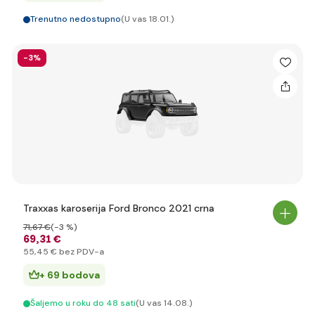
Trenutno nedostupno
(U vas 18.01.)
-3%
Traxxas karoserija Ford Bronco 2021 crna
71
,67 €
(-3 %)
69
,31 €
55
,45 €
bez PDV-a
+ 69 bodova
Šaljemo u roku do 48 sati
(U vas 14.08.)