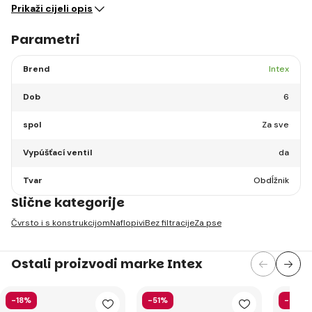
Prikaži cijeli opis
Parametri
Brend
Intex
Dob
6
spol
Za sve
Vypúšťací ventil
da
Tvar
Obdĺžnik
Slične kategorije
Čvrsto i s konstrukcijom
Naflopivi
Bez filtracije
Za pse
Ostali proizvodi marke Intex
-18%
-51%
-40%