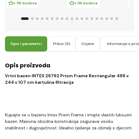
+ 116 bodova
+ 116 bodova
+ 
Opis i parametri
Pribor
(8)
Ocjene
Informacije o pr
Opis proizvoda
Vrtni bazen INTEX 26792 Prism Frame Rectangular 488 x
244 x 107 cm kartušna filtracija
Kupajte se u bazenu Intex Prism Frame i imajte vlastiti luksuzni
bazen. Masivna obodna konstrukcija osigurava visoku
stabilnost i dugovječnost. Idealno rješenje za obitelji s djecom.