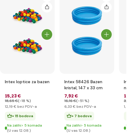
Intex loptice za bazen
Intex 58426 Bazen
Intex
kristal, 147 x 33 cm
napuh
15
,23 €
7
,92 €
1
,82 
18
,65 €
(-18 %)
16
,16 €
(-51 %)
3
,02 €
12
,19 €
bez PDV-a
6
,33 €
bez PDV-a
1
,46 €
+ 15 bodova
+ 7 bodova
+ 
Na zalihi> 5 komada
Na zalihi> 5 komada
Na za
(U vas 12.08.)
(U vas 12.08.)
(U va