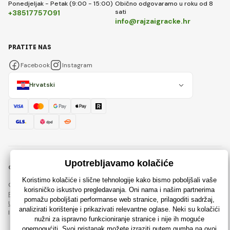
Ponedjeljak - Petak (9:00 - 15:00)
Obično odgovaramo u roku od 8
sati
+38517757091
info@rajzaigracke.hr
PRATITE NAS
Facebook
Instagram
Hrvatski
© 2018 - 2026 Rajzaigracke.hr, Sva prava pridržana
Ova stranica je zaštićena reCAPTCHA-om i primjenjuju se
Pravila o zaštiti osobnih podataka
tvrtke Google i njihova
Ugovorni uvjeti
.
Izrada učinkovitih internetskih trgovina od
RIESENIA