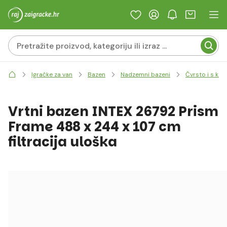
Igračke za van
Bazen
Nadzemni bazeni
Čvrsto i s ko
Vrtni bazen INTEX 26792 Prism
Frame 488 x 244 x 107 cm
filtracija uloška