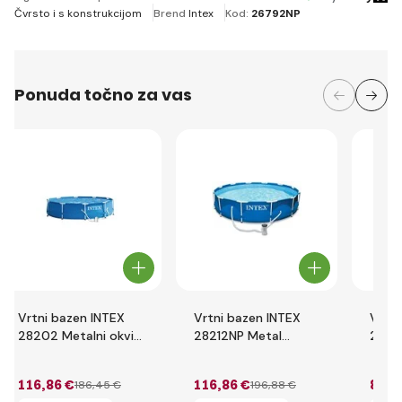
Čvrsto i s konstrukcijom
Brend
Intex
Kod:
26792NP
Ponuda točno za vas
Vrtni bazen INTEX
Vrtni bazen INTEX
Vrtni
28202 Metalni okvir
28212NP Metal
2814
305 x 76 cm s
Frame 366 x 76 cm
x 84
filtracijom uloška
sa kartonskom
kart
116
,86 €
116
,86 €
81
,2
186
,45 €
196
,88 €
pumpom
pum