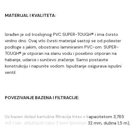
MATERIJAL I KVALITETA:
Izrađen je od troslojnog PVC SUPER-TOUGH® i ima čvrsto
vinilno dno. Ovaj vrlo čvrsti materijal sastoji se od poliester
podloge s jakim, obostrano laminiranim PVC-om. SUPER-
TOUGH® je otporan na slanu vodu i posebno otporan na
habanje, udarce i sunčevo zračenje. Samo postavite
konstrukciju i napunite vodom. Ispuštanje osigurava ispušni
ventil.
POVEZIVANJE BAZENA I FILTRACIJE:
Uz bazen dolazi kartušna filtracija Intex s kapacitetom 3,785
m3 / sat, uključujući cijevi 2 kom (promjer 32 mm, dužina 1,5 m),
…