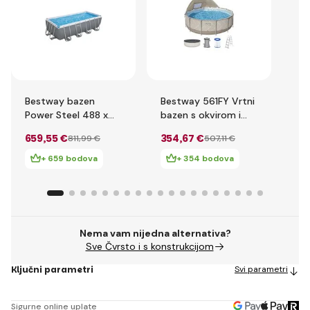
Bestway bazen
Bestway 561FY Vrtni
Be
Power Steel 488 x
bazen s okvirom i
Ba
244 x 122 cm s
nadstrešnicom 396
39
659
,55 €
354
,67 €
37
811
,99 €
507
,11 €
pješčanom
x 107 cm
filtracijom
+ 659 bodova
+ 354 bodova
Nema vam nijedna alternativa?
Sve Čvrsto i s konstrukcijom
Ključni parametri
Svi parametri
Sigurne online uplate