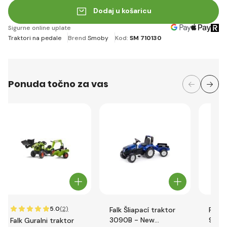
Dodaj u košaricu
Sigurne online uplate
Traktori na pedale
Brend
Smoby
Kod:
SM 710130
Ponuda točno za vas
5.0
(2)
Falk Šliapací traktor
Falk 
3090B - New
996A
Falk Guralni traktor