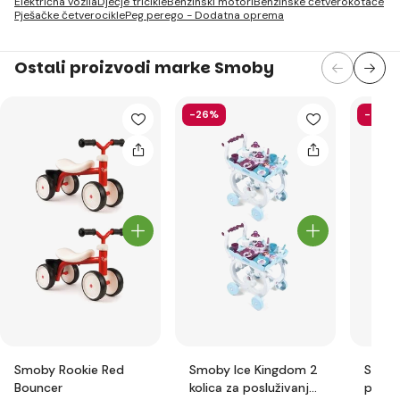
Električna vozila
Dječje tricikle
Benzinski motori
Benzinske četverokotače
Pješačke četverocikle
Peg perego - Dodatna oprema
Ostali proizvodi marke Smoby
-26%
-33%
Smoby Rookie Red
Smoby Ice Kingdom 2
Smoby
Bouncer
kolica za posluživanje
pedaln