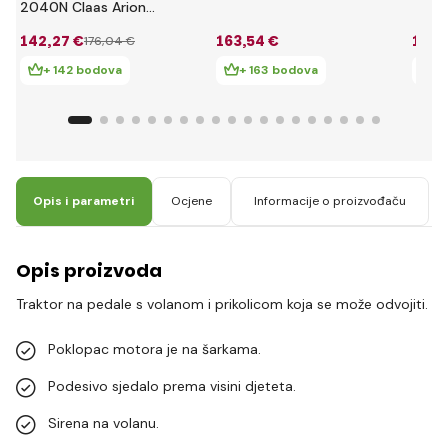
Holland T8 s
240C
2040N Claas Arion
prikolicom
priko
410 s utovarivačem,
142
,27 €
163
,54 €
173
,
176
,04 €
bagerom i prikolicom
+ 142 bodova
+ 163 bodova
+
Opis i parametri
Ocjene
Informacije o proizvođaču
Opis proizvoda
Traktor na pedale s volanom i prikolicom koja se može odvojiti.
Poklopac motora je na šarkama.
Podesivo sjedalo prema visini djeteta.
Sirena na volanu.