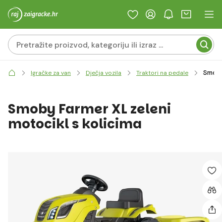
Smoby 
Igračke za van
Dječja vozila
Traktori na pedale
Smoby Farmer XL zeleni
motocikl s kolicima