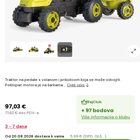
+1
Traktor na pedale s volanom i prikolicom koja se može odvojiti.
Poklopac motora je na šarkama.…
Cijeli opis
RajClub
97
,03 €
+ 97 bodova
77
,62 €
bez PDV-a
Više informacija o klubu
3 - 7 dana
Od 20.08.2026 dostava k vama
5
,99 €
(DPD, GLS...)