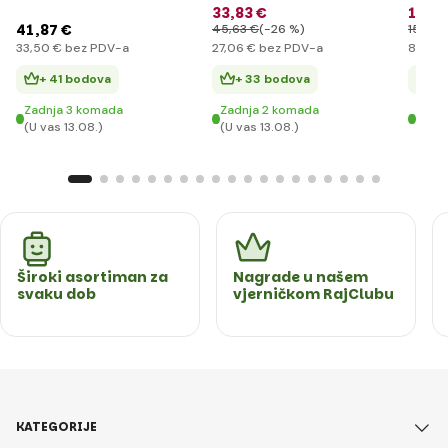
XL
kami
33
,83 €
101
,
41
,87 €
45
,63 €
(-26 %)
152
,34
33
,50 €
bez PDV-a
27
,06 €
bez PDV-a
81
,29 
+ 41 bodova
+ 33 bodova
+ 
Zadnja 3 komada
Zadnja 2 komada
Zadn
(U vas 13.08.)
(U vas 13.08.)
(U va
Široki asortiman za
Nagrade u našem
svaku dob
vjerničkom RajClubu
KATEGORIJE