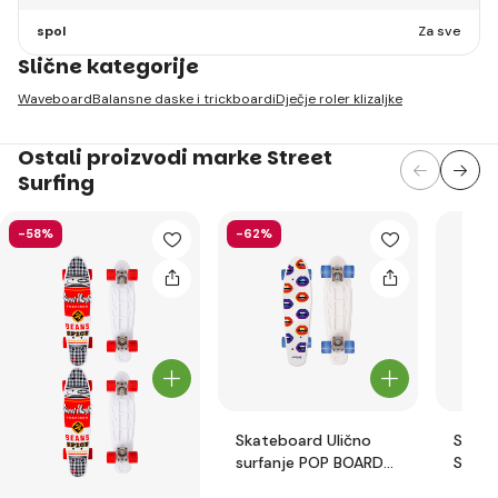
spol
Za sve
Slične kategorije
Waveboard
Balansne daske i trickboardi
Dječje roler klizaljke
Ostali proizvodi marke Street
Surfing
-58%
-62%
Skateboard Ulično
Scoot
surfanje POP BOARD
Surfi
Poljubi me
Pink 