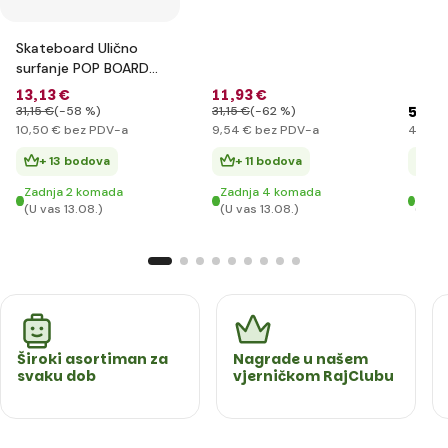
Skateboard Ulično
surfanje POP BOARD
Souper Black Dot
13
,13 €
11
,93 €
53
,1
31
,15 €
(-58 %)
31
,15 €
(-62 %)
10
,50 €
bez PDV-a
9
,54 €
bez PDV-a
42
,48
+ 13 bodova
+ 11 bodova
+ 
Zadnja 2 komada
Zadnja 4 komada
Zadnj
(U vas 13.08.)
(U vas 13.08.)
(U va
Široki asortiman za
Nagrade u našem
svaku dob
vjerničkom RajClubu