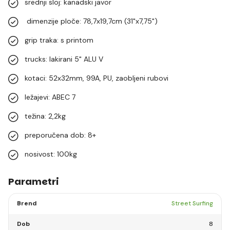
srednji sloj: kanadski javor
dimenzije ploče: 78,7x19,7cm (31"x7,75")
grip traka: s printom
trucks: lakirani 5" ALU V
kotaci: 52x32mm, 99A, PU, zaobljeni rubovi
ležajevi: ABEC 7
težina: 2,2kg
preporučena dob: 8+
nosivost: 100kg
Parametri
Brend
Street Surfing
Dob
8