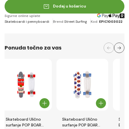
Dodaj u košaricu
Sigurne online uplate
Skateboardi i pennyboardi
Brend
Street Surfing
Kod:
EPIC1003022
Ponuda točno za vas
Skateboard Ulično
Skateboard Ulično
Skat
surfanje POP BOARD
surfanje POP BOARD
BOAR