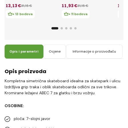
Souper Black Dot
Poljubi me
202
13
,13 €
11
,93 €
13
,1
31
,15 €
31
,15 €
+ 13 bodova
+ 11 bodova
+ 
Opis i parametri
Ocjene
Informacije o proizvođaču
Opis proizvoda
Kompletna simetrična skateboard idealna za skatepark i ulicu.
Izdržljiva grip traka i oblik skateboarda odlični za sve trikove.
Kromirane ležajevi ABEC 7 za glatku i brzu vožnju.
OSOBINE:
ploča: 7-slojni javor