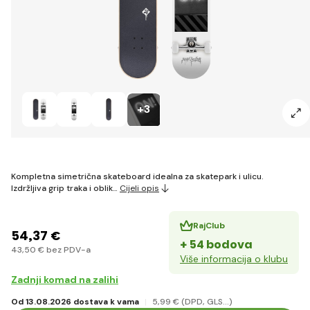
+3
Kompletna simetrična skateboard idealna za skatepark i ulicu.
Izdržljiva grip traka i oblik…
Cijeli opis
RajClub
54
,37 €
+ 54 bodova
43
,50 €
bez PDV-a
Više informacija o klubu
Zadnji komad na zalihi
Od 13.08.2026 dostava k vama
5
,99 €
(DPD, GLS...)