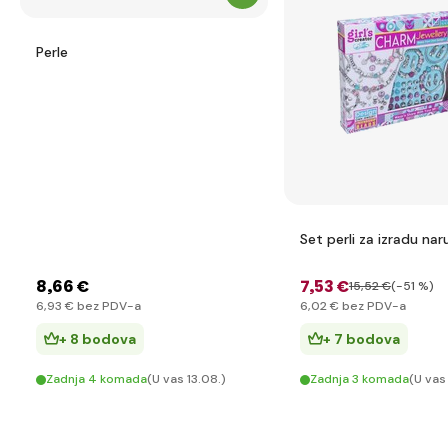
Perle
Set perli za izradu nar
8
,66 €
7
,53 €
15
,52 €
(-51 %)
6
,93 €
bez PDV-a
6
,02 €
bez PDV-a
+ 8 bodova
+ 7 bodova
Zadnja 4 komada
(U vas 13.08.)
Zadnja 3 komada
(U vas