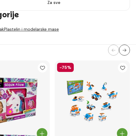
Za sve
gorije
sak
Plastelin i modelarske mase
-75%