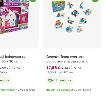
uši jednoroga sa
Greenex Znanstveni set
a 30 x 30 cm
obnovljiva energija solarni
pogon 115 dijelova
17
,88 €
9
,69 €
(-49 %)
72
,82 €
(-75 %)
PDV-a
14
,30 €
bez PDV-a
bodova
+ 17 bodova
ad na zalihi
(U vas 13.08.)
Zadnja 3 komada
(U vas 13.08.)