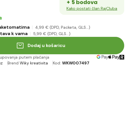
+ 5 bodova
Kako postati član RajCluba
a
paketomatima
4
,99 €
(DPD, Packeta, GLS...)
tava k vama
5
,99 €
(DPD, GLS...)
Dodaj u košaricu
upovanja putem plaćanja
uz
Brend
Wiky kreativita
Kod:
WKW007497