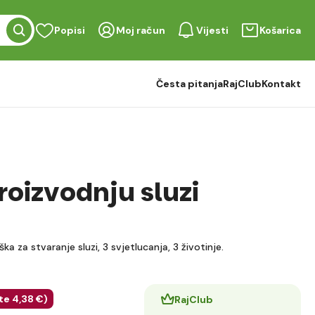
Popisi
Moj račun
Vijesti
Košarica
Česta pitanja
RajClub
Kontakt
roizvodnju sluzi
ška za stvaranje sluzi, 3 svjetlucanja, 3 životinje.
te
4
,38 €
)
RajClub