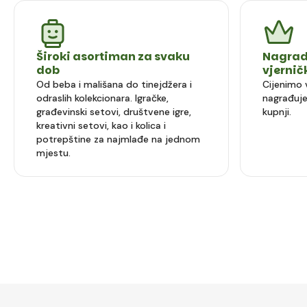
Široki asortiman za svaku
Nagrad
dob
vjerni
Od beba i mališana do tinejdžera i
Cijenimo 
odraslih kolekcionara. Igračke,
nagrađuje
građevinski setovi, društvene igre,
kupnji.
kreativni setovi, kao i kolica i
potrepštine za najmlađe na jednom
mjestu.