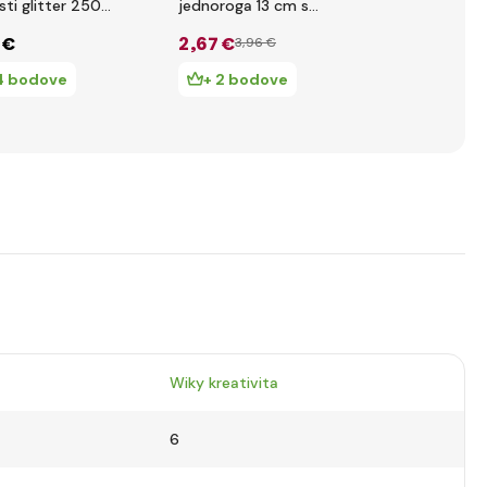
sti glitter 250
jednoroga 13 cm s
Hippo
duginom sluzi
 €
2
,67 €
5
,95 €
3
,96 €
4 bodove
+ 2 bodove
+ 5 bod
Wiky kreativita
6