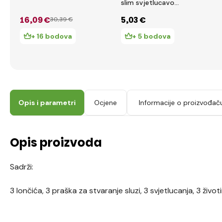
slim svjetlucavo
ljubičasta, DP10
16
,09 €
5
,03 €
30
,39 €
+ 16 bodova
+ 5 bodova
Opis i parametri
Ocjene
Informacije o proizvođač
Opis proizvoda
Sadrži:
3 lončića, 3 praška za stvaranje sluzi, 3 svjetlucanja, 3 životi