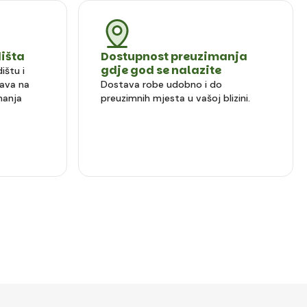
dišta
Dostupnost preuzimanja
gdje god se nalazite
ištu i
ava na
Dostava robe udobno i do
manja
preuzimnih mjesta u vašoj blizini.