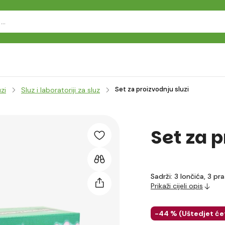
Set za proizvodnju sluzi
uzi
Sluz i laboratoriji za sluz
Set za p
Sadrži: 3 lončića, 3 pra
Prikaži cijeli opis
-44 % (
Uštedjet će