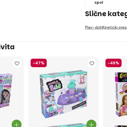
spol
Slične kate
Play-doh
Kineticki pje
ivita
-47%
-49%