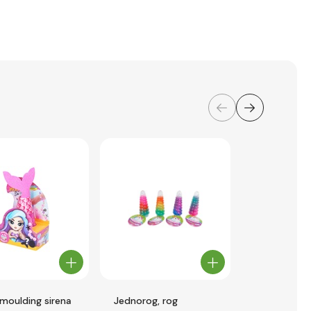
 moulding sirena
Jednorog, rog
INKEE- Sluz