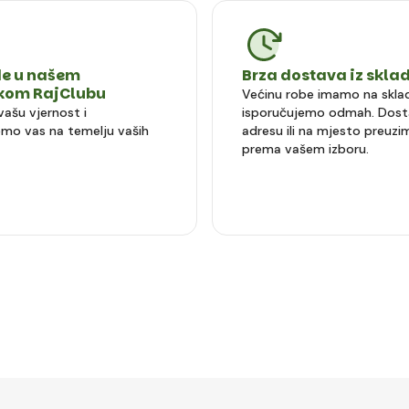
e u našem
Brza dostava iz skla
čkom RajClubu
Većinu robe imamo na sklad
vašu vjernost i
isporučujemo odmah. Dost
mo vas na temelju vaših
adresu ili na mjesto preuzi
prema vašem izboru.