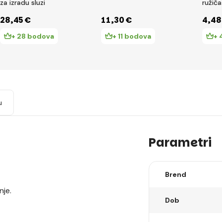
za izradu sluzi
ružiča
ml
28
,45 €
11
,30 €
4
,48
+ 28 bodova
+ 11 bodova
+ 
u
Parametri
Brend
nje.
Dob