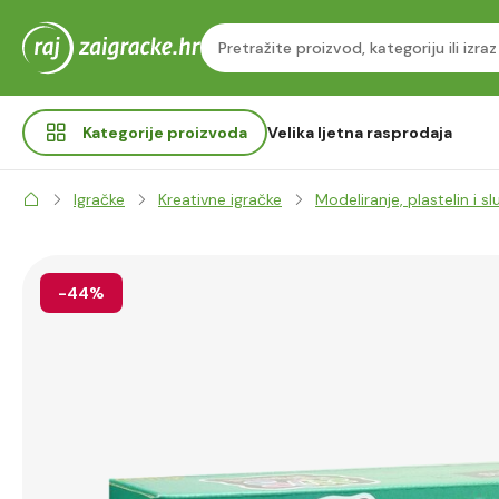
Kategorije
proizvoda
Velika ljetna rasprodaja
Igračke
Kreativne igračke
Modeliranje, plastelin i sl
-44%