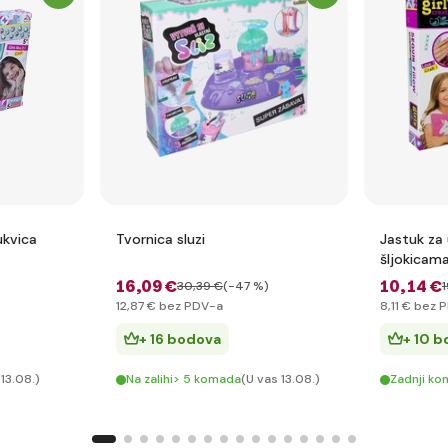
ukvica
Tvornica sluzi
Jastuk za 
šljokicam
16
,09 €
10
,14 €
30
,39 €
(-47 %)
1
12
,87 €
bez PDV-a
8
,11 €
bez 
+ 16 bodova
+ 10 
 13.08.)
Na zalihi> 5 komada
(U vas 13.08.)
Zadnji kom