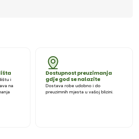
dišta
Dostupnost preuzimanja
gdje god se nalazite
ištu i
ava na
Dostava robe udobno i do
manja
preuzimnih mjesta u vašoj blizini.