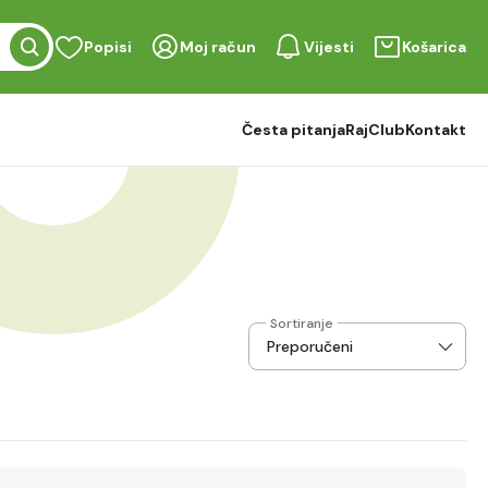
Popisi
Moj račun
Vijesti
Košarica
Česta pitanja
RajClub
Kontakt
Sortiranje