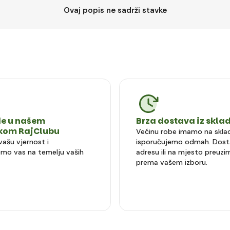
Ovaj popis ne sadrži stavke
e u našem
Brza dostava iz skla
čkom RajClubu
Većinu robe imamo na sklad
vašu vjernost i
isporučujemo odmah. Dost
mo vas na temelju vaših
adresu ili na mjesto preuzi
prema vašem izboru.