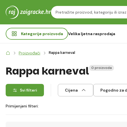
Kategorije
proizvoda
Velika ljetna rasprodaja
Rappa karneval
Proizvođači
Rappa karneval
0 proizvoda
Svi filteri
Cijena
Pogodno za 
Primijenjeni filteri: