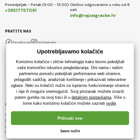
Ponedjeljak - Petak (9:00 - 15:00)
Obično odgovaramo u roku od 8
sati
+38517757091
info@rajzaigracke.hr
PRATITE NAS
Facebook
Instagram
Hrvatski
© 2018 - 2026 Rajzaigracke.hr, Sva prava pridržana
Ova stranica je zaštićena reCAPTCHA-om i primjenjuju se
Pravila o zaštiti osobnih podataka
tvrtke Google i njihova
Ugovorni uvjeti
.
Izrada učinkovitih internetskih trgovina od
RIESENIA