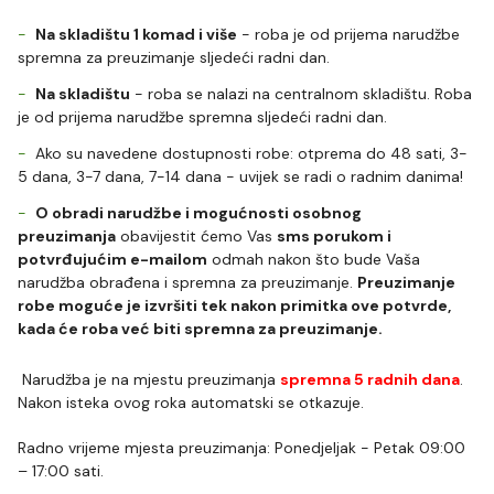
Na skladištu 1 komad i više
- roba je od prijema narudžbe
spremna za preuzimanje sljedeći radni dan.
Na skladištu
- roba se nalazi na centralnom skladištu. Roba
je od prijema narudžbe spremna sljedeći radni dan.
Ako su navedene dostupnosti robe: otprema do 48 sati, 3-
5 dana, 3-7 dana, 7-14 dana - uvijek se radi o radnim danima!
O obradi narudžbe i mogućnosti osobnog
preuzimanja
obavijestit ćemo Vas
sms porukom i
potvrđujućim e-mailom
odmah nakon što bude Vaša
narudžba obrađena i spremna za preuzimanje.
Preuzimanje
robe moguće je izvršiti tek nakon primitka ove potvrde,
kada će roba već biti spremna za preuzimanje.
Narudžba je na mjestu preuzimanja
spremna 5 radnih dana
.
Nakon isteka ovog roka automatski se otkazuje.
Radno vrijeme mjesta preuzimanja: Ponedjeljak - Petak 09:00
– 17:00 sati.