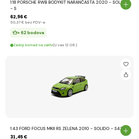
1:18 PORSCHE RWB BODYKIT NARANČASTA 2020 - SOLIDO
- S
62
,96 €
50
,37 €
bez PDV-a
+ 62 bodova
Zadnji komad na zalihi
(U vas 12.08.)
1:43 FORD FOCUS MKII RS ZELENA 2010 - SOLIDO - S431
31
,45 €