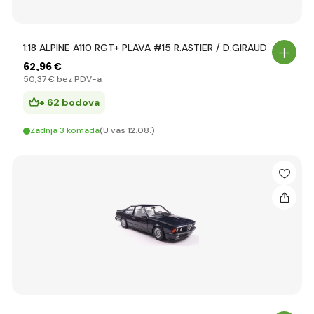
1:18 ALPINE A110 RGT+ PLAVA #15 R.ASTIER / D.GIRAUD
62
,96 €
50
,37 €
bez PDV-a
+ 62 bodova
Zadnja 3 komada
(U vas 12.08.)