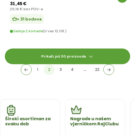
31
,45 €
25
,16 €
bez PDV-a
+ 31 bodova
Zadnja 2 komada
(U vas 12.08.)
Prikaži još 30 proizvoda
1
2
3
4
…
22
Široki asortiman za
Nagrade u našem
svaku dob
vjerničkom RajClubu