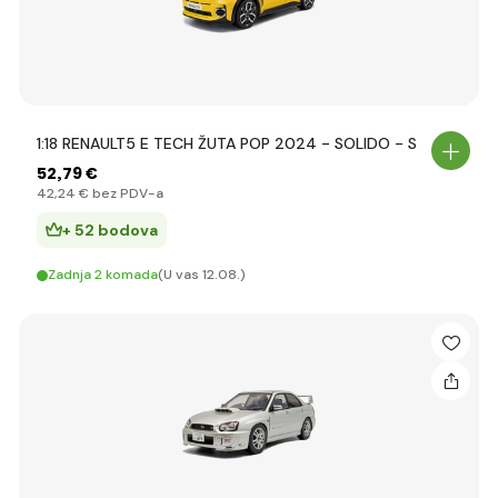
1:18 RENAULT5 E TECH ŽUTA POP 2024 - SOLIDO - S
52
,79 €
42
,24 €
bez PDV-a
+ 52 bodova
Zadnja 2 komada
(U vas 12.08.)