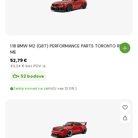
1:18 BMW M2 (G87) PERFORMANCE PARTS TORONTO RED
ME
52
,79 €
42
,24 €
bez PDV-a
+ 52 bodova
Zadnji komad na zalihi
(U vas 12.08.)