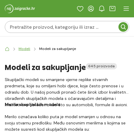
Modeli
Modeli za sakupljanje
Modeli za sakupljanje
645 proizvoda
Skupljački modeli su smanjene vjerne replike stvarnih
predmeta, koje su omiljeni hobi djece, koje često prenose i u
odraslu dob. U našoj ponudi pronaći ćete širok izbor kvalitetno
obrađenih skupljačkih modela s očaravajućim detaljima i
Merila skupljačkih modela
kvalitetnom obradom, kao što su automobili, formule ili avioni.
Merilo označava koliko puta je model smanjen u odnosu na
svoju stvarnu predlošku. Među osnovnim merilima s kojima se
možete susresti kod skupljačkih modela su: