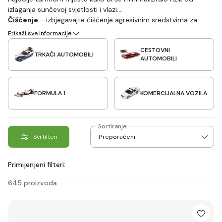
izlaganja sunčevoj svjetlosti i vlazi.
Čišćenje
- izbjegavajte čišćenje agresivnim sredstvima za
čišćenje i čistite ih najbolje mekom krpom ili četkom, kako ne bi
Prikaži sve informacije
došlo do oštećenja površine.
CESTOVNI
Popravci
- ako dođe do oštećenja modela, postoji mnogo
TRKAĆI AUTOMOBILI
AUTOMOBILI
specijalnih setova za popravke.
FORMULA 1
KOMERCIJALNA VOZILA
Sortiranje
Svi filteri
Primijenjeni filteri:
645 proizvoda