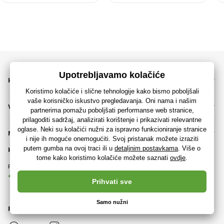
KATEGORIJE
VAŽNE INFORMACIJE
NE PROPUSTITE
KONTAKT
Ponedjeljak - Petak (9:00 - 15:00)
Obično odgovaramo u roku od 8
sati
+38517757091
info@rajzaigracke.hr
PRATITE NAS