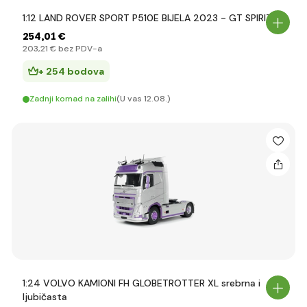
1:12 LAND ROVER SPORT P510E BIJELA 2023 - GT SPIRIT
254
,01 €
203
,21 €
bez PDV-a
+ 254 bodova
Zadnji komad na zalihi
(U vas 12.08.)
1:24 VOLVO KAMIONI FH GLOBETROTTER XL srebrna i
ljubičasta