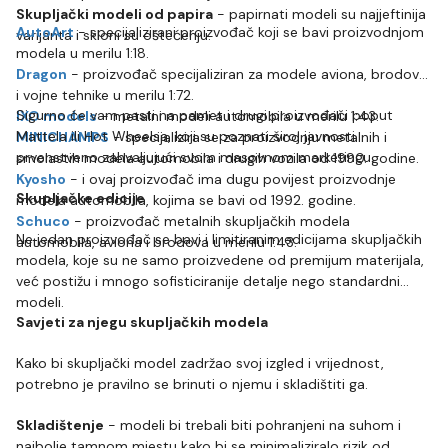
Skupljački modeli od papira
- papirnati modeli su najjeftinija
AutoArt
- specijalizirani proizvođač koji se bavi proizvodnjom
varijanta i skloni su oštećenju.
modela u merilu 1:18.
Dragon
- proizvođač specijaliziran za modele aviona, brodova
i vojne tehnike u merilu 1:72.
Sigurno će vam pasti na pamet i drugi proizvođači poput
IXO models
- metalni modeli automobila u merilu 1:43.
Mattela ili Hot Wheelsa, koji su poznati široj javnosti
MINICHAMPS
- specijalizira se za proizvodnju metalnih i
prvenstveno zahvaljujući svom masovnom marketingu.
smolastih modela automobila i drugih vozila od 1990. godine.
Kyosho
- i ovaj proizvođač ima dugu povijest proizvodnje
Skupljačke edicije
modela automobila, kojima se bavi od 1992. godine.
Schuco
- proizvođač metalnih skupljačkih modela
Ne jedan proizvođač se bavi i limitiranim edicijama skupljačkih
automobila, aviona i brodova u merilu 1:43.
modela, koje su ne samo proizvedene od premijum materijala,
već postižu i mnogo sofisticiranije detalje nego standardni
modeli.
Savjeti za njegu skupljačkih modela
Kako bi skupljački model zadržao svoj izgled i vrijednost,
potrebno je pravilno se brinuti o njemu i skladištiti ga.
Skladištenje
- modeli bi trebali biti pohranjeni na suhom i
najbolje tamnom mjestu kako bi se minimaliziralo rizik od