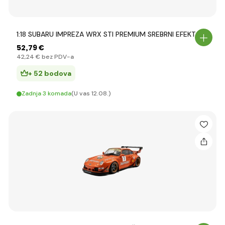
1:18 SUBARU IMPREZA WRX STI PREMIUM SREBRNI EFEKT
52
,79 €
42
,24 €
bez PDV-a
+ 52 bodova
Zadnja 3 komada
(U vas 12.08.)