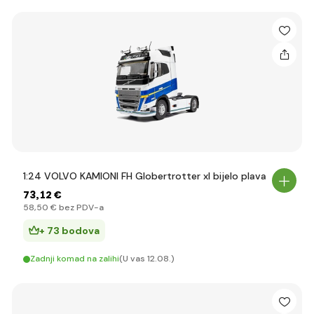
1:24 VOLVO KAMIONI FH Globertrotter xl bijelo plava
73
,12 €
58
,50 €
bez PDV-a
+ 73 bodova
Zadnji komad na zalihi
(U vas 12.08.)