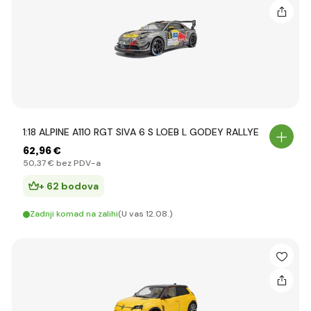
1:18 ALPINE A110 RGT SIVA 6 S LOEB L GODEY RALLYE
62
,96 €
50
,37 €
bez PDV-a
+ 62 bodova
Zadnji komad na zalihi
(U vas 12.08.)