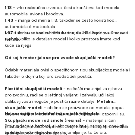
1:18
- vrlo realistična izvedba, često korištena kod modela
automobila, aviona i brodova.
1:43
- manja od merila 1:18, također se često koristi kod
automobila ili motocikala.
Izuzetak nisu ni merila 1:500 ili obrnuto 1:12. Uvijek je važno uzeti
1:87
- koristi se kod modela aviona, vlakova, brodova ili vojne
u obzir koliko je detaljan model i koliko prostora imate kod
tehnike.
kuće za njega.
Od kojih materijala se proizvode skupljački modeli?
Odabir materijala ovisi o specifičnom tipu skupljačkog modela i
također o dojmu koji proizvođač želi postići.
Plastični skupljački modeli
- najčešći materijal za njihovu
proizvodnju, radi se o jeftinoj varijanti i zahvaljujući lakoj
oblikovljivosti moguće je postići razne detalje.
Metalni
skupljački modeli
- obično se proizvode od metala, poput
Najpoznatiji proizvođači skupljačkih modela
cinkove legure. Modelima daju realističniji izgled i otporniji su.
Skupljački modeli od smole (resina)
- materijal sličan
Proizvođača je bezbroj, ali ako bismo htjeli nabrojati one koji
plastici, ali je čvršći i otporniji. Ovaj materijal biraju proizvođači
spadaju među najpoznatije i najomiljenije, to će biti:
kada žele postići visoke detalje.