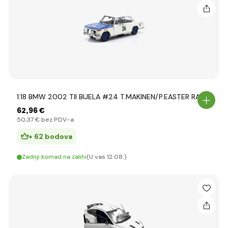
1:18 BMW 2002 TII BIJELA #24 T.MAKINEN/P.EASTER RAL
62
,96 €
50
,37 €
bez PDV-a
+ 62 bodova
Zadnji komad na zalihi
(U vas 12.08.)