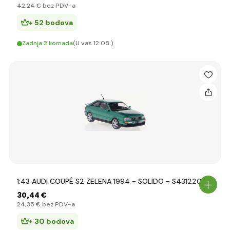
42
,24 €
bez PDV-a
+ 52 bodova
Zadnja 2 komada
(U vas 12.08.)
1:43 AUDI COUPÉ S2 ZELENA 1994 - SOLIDO - S4312209
30
,44 €
24
,35 €
bez PDV-a
+ 30 bodova