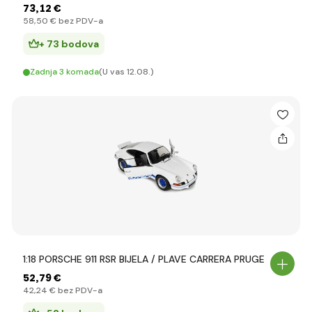
73
,12 €
58
,50 €
bez PDV-a
+ 73 bodova
Zadnja 3 komada
(U vas 12.08.)
1:18 PORSCHE 911 RSR BIJELA / PLAVE CARRERA PRUGE
52
,79 €
42
,24 €
bez PDV-a