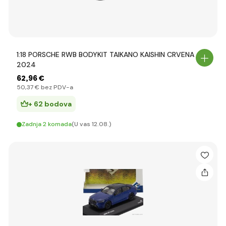
1:18 PORSCHE RWB BODYKIT TAIKANO KAISHIN CRVENA
2024
62
,96 €
50
,37 €
bez PDV-a
+ 62 bodova
Zadnja 2 komada
(U vas 12.08.)