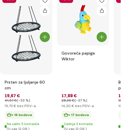
Govoreća papiga
Wiktor
Prsten za ljuljanje 60
Blagaj
cm
pribo
19
,67 €
17
,88 €
13
,20
41
,57 €
(-53 %)
28
,35 €
(-37 %)
18
,65 
15
,73 €
bez PDV-a
14
,30 €
bez PDV-a
10
,56 
+ 19 bodova
+ 17 bodova
+ 
Na zalihi 5 komad/a
Zadnja 3 komada
Na za
(U vas 12.08.)
(U vas 12.08.)
(U va