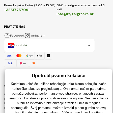
Ponedjeljak - Petak (9:00 - 15:00)
Obično odgovaramo u roku od 8
sati
+38517757091
info@rajzaigracke.hr
PRATITE NAS
Facebook
Instagram
Hrvatski
© 2018 - 2026 Rajzaigracke.hr, Sva prava pridržana
Ova stranica je zaštićena reCAPTCHA-om i primjenjuju se
Pravila o zaštiti osobnih podataka
tvrtke Google i njihova
Ugovorni uvjeti
.
Izrada učinkovitih internetskih trgovina od
RIESENIA