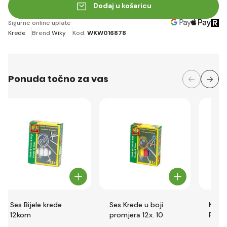
Dodaj u košaricu
Sigurne online uplate
Krede
Brend
Wiky
Kod:
WKW016878
Ponuda točno za vas
Ses Bijele krede
Ses Krede u boji
Krede
12kom
promjera 12x. 10
FLUO