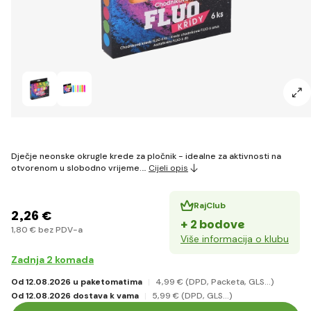
Dječje neonske okrugle krede za pločnik - idealne za aktivnosti na
otvorenom u slobodno vrijeme.…
Cijeli opis
RajClub
2
,26 €
+ 2 bodove
1
,80 €
bez PDV-a
Više informacija o klubu
Zadnja 2 komada
Od 12.08.2026 u paketomatima
4
,99 €
(DPD, Packeta, GLS...)
Od 12.08.2026 dostava k vama
5
,99 €
(DPD, GLS...)