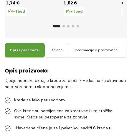
1
,74 €
1
,82 €
4
,87
+ 1 bod
+ 1 bod
+
Opis i parametri
Ocjene
Informacije o proizvođaču
Opis proizvoda
Dječje neonske okrugle krede za pločnik - idealne za aktivnosti
na otvorenom u slobodno vrijeme.
Krede se lako peru vodom.
Ove krede su namijenjene za kreativne i umjetničke
svrhe. Krede su bezopasne za zdravlje
. Navedena cijena je za 1 paket koji sadrži 6 kreda u