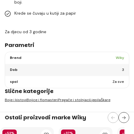
boji.
Krede se čuvaju u kutiji za papir
Za djecu od 3 godine
Parametri
Brend
Wiky
Dob
3
spol
Za sve
Slične kategorije
Boje i kistovi
Bojice i flomasteri
Pregače i stolnjaci
Ljepila
Škare
Ostali proizvodi marke Wiky
-53%
-37%
-29%