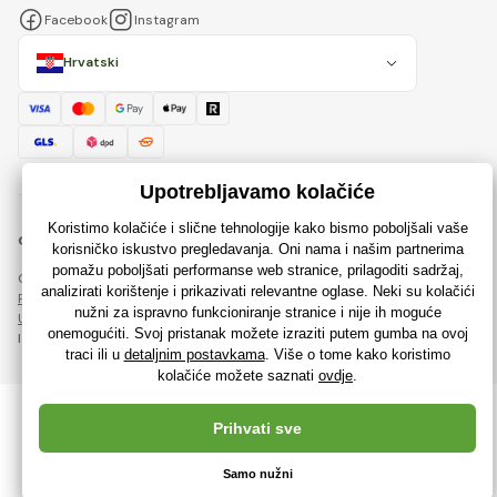
Facebook
Instagram
Hrvatski
© 2018 - 2026 Rajzaigracke.hr, Sva prava pridržana
Ova stranica je zaštićena reCAPTCHA-om i primjenjuju se
Pravila o zaštiti osobnih podataka
tvrtke Google i njihova
Ugovorni uvjeti
.
Izrada učinkovitih internetskih trgovina od
RIESENIA