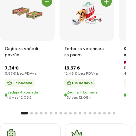
Gajba za voće ili
Torba za veterinara
Kanta
povrće
sa psom
autom
pribo
5
,58 
7
,34 €
15
,57 €
11
,08 €
5
,87 €
bez PDV-a
12
,46 €
bez PDV-a
4
,46 
+ 7 bodova
+ 15 bodova
+ 
Zadnja 4 komada
Zadnja 4 komada
Na za
(U vas 12.08.)
(U vas 12.08.)
(U va