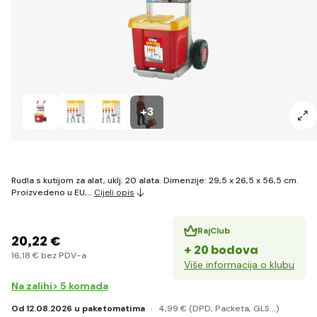
+3
Rudla s kutijom za alat, uklj. 20 alata. Dimenzije: 29,5 x 26,5 x 56,5 cm.
Proizvedeno u EU,…
Cijeli opis
RajClub
20
,22 €
+ 20 bodova
16
,18 €
bez PDV-a
Više informacija o klubu
Na zalihi> 5 komada
Od 12.08.2026 u paketomatima
4
,99 €
(DPD, Packeta, GLS...)