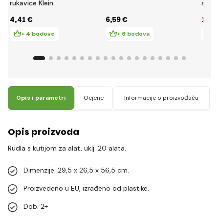
rukavice Klein
stol 
4
,41 €
6
,59 €
11
,0
+ 4 bodove
+ 6 bodova
+ 
Opis i parametri
Ocjene
Informacije o proizvođaču
Opis proizvoda
Rudla s kutijom za alat, uklj. 20 alata.
Dimenzije: 29,5 x 26,5 x 56,5 cm.
Proizvedeno u EU, izrađeno od plastike.
Dob. 2+