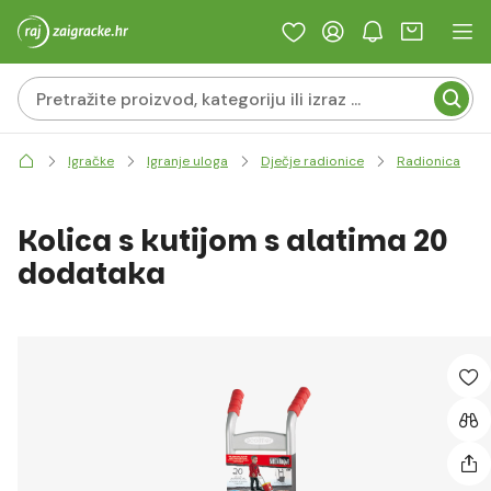
Igračke
Igranje uloga
Dječje radionice
Radionica
Kolica s kutijom s alatima 20
dodataka