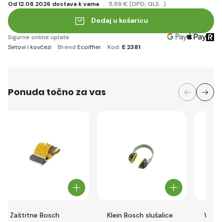
Od 12.08.2026 dostava k vama
5
,99 €
(DPD, GLS...)
Dodaj u košaricu
Sigurne online uplate
Setovi i kovčezi
Brend
Ecoiffier
Kod:
E 2381
Ponuda točno za vas
Zaštitne Bosch
Klein Bosch slušalice
Wood