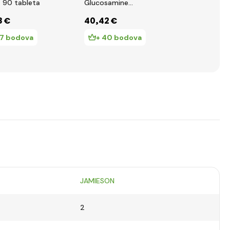
a 90 tableta
Glucosamine
alge 650mc
Chondroitin MSM
tableta
8 €
40
,42 €
9
,81 €
1300 mg 120 tableta
17 bodova
+ 40 bodova
+ 9 bod
JAMIESON
2