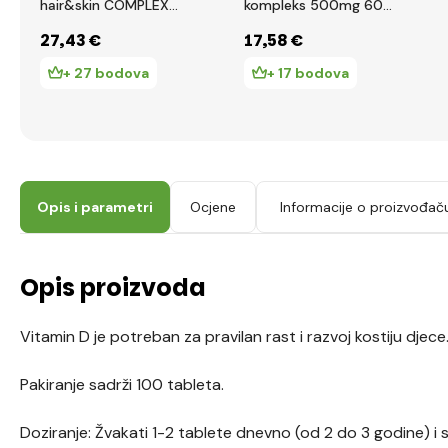
hair&skin COMPLEX
kompleks 500mg 60
(90 kapsula)
kapsula
27
,43 €
17
,58 €
+ 27 bodova
+ 17 bodova
Opis i parametri
Ocjene
Informacije o proizvođač
Opis proizvoda
Vitamin D je potreban za pravilan rast i razvoj kostiju djece
Pakiranje sadrži 100 tableta.
Doziranje: Žvakati 1-2 tablete dnevno (od 2 do 3 godine) i s