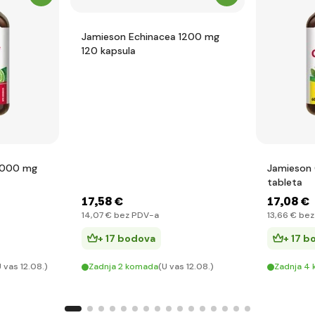
Jamieson Echinacea 1200 mg
120 kapsula
2000 mg
Jamieson 
tableta
17
,58 €
17
,08 €
14
,07 €
bez PDV-a
13
,66 €
bez
+ 17 bodova
+ 17 b
U vas 12.08.)
Zadnja 2 komada
(U vas 12.08.)
Zadnja 4