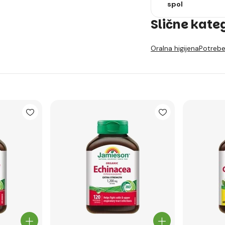
spol
Slične kate
Oralna higijena
Potrebe