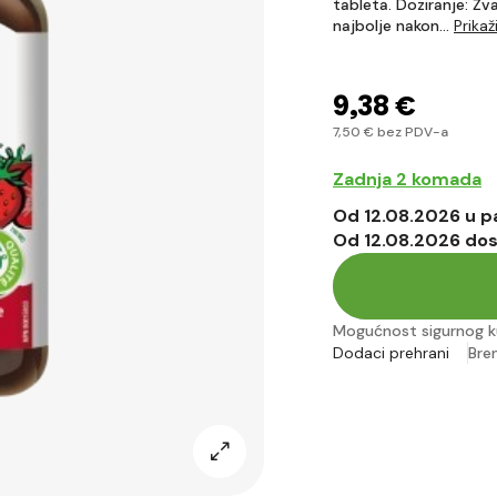
tableta. Doziranje: Žv
najbolje nakon…
Prikaži
9
,38 €
7
,50 €
bez PDV-a
Zadnja 2 komada
Od 12.08.2026 u 
Od 12.08.2026 do
Mogućnost sigurnog k
Dodaci prehrani
Bre