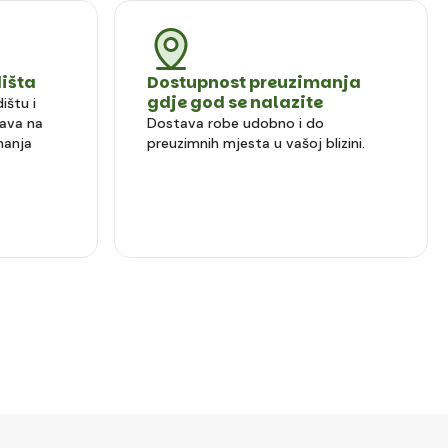
dišta
Dostupnost preuzimanja
gdje god se nalazite
ištu i
ava na
Dostava robe udobno i do
manja
preuzimnih mjesta u vašoj blizini.