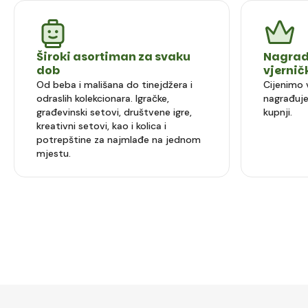
Široki asortiman za svaku
Nagrad
dob
vjerni
Od beba i mališana do tinejdžera i
Cijenimo 
odraslih kolekcionara. Igračke,
nagrađuje
građevinski setovi, društvene igre,
kupnji.
kreativni setovi, kao i kolica i
potrepštine za najmlađe na jednom
mjestu.