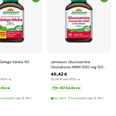
Ginkgo biloba 90
Jamieson Glucosamine
Chondroitin MSM 1300 mg 120
tableta
40
,42 €
 PDV-a
32
,34 €
bez PDV-a
odova
+ 40 bodova
 komada
(U vas 12.08.)
Na zalihi> 5 komada
(U vas 12.08.)