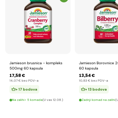
Jamieson brusnica - kompleks
Jamieson Borovnice 
500mg 60 kapsula
60 kapsula
17
,58 €
13
,54 €
14
,07 €
bez PDV-a
10
,83 €
bez PDV-a
+ 17 bodova
+ 13 bodova
Na zalihi> 5 komada
(U vas 12.08.)
Zadnji komad na zalihi
(