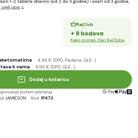
akati 1-2 tablete dnevno (od 2 do 3 godine) i sisati od 3 godine,
 cijeli opis
RajClub
+ 9 bodova
Kako postati član RajCluba
paketomatima
4
,99 €
(DPD, Packeta, GLS...)
stava k vama
5
,99 €
(DPD, GLS...)
Dodaj u košaricu
upovanja putem plaćanja
nd
JAMIESON
Kod:
IP472