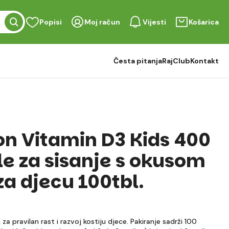
Popisi
Moj račun
Vijesti
Košarica
Česta pitanja
RajClub
Kontakt
n Vitamin D3 Kids 400
le za sisanje s okusom
za djecu 100tbl.
a pravilan rast i razvoj kostiju djece. Pakiranje sadrži 100