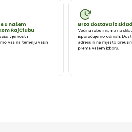
e u našem
Brza dostava iz skla
čkom RajClubu
Većinu robe imamo na sklad
vašu vjernost i
isporučujemo odmah. Dost
mo vas na temelju vaših
adresu ili na mjesto preuzi
prema vašem izboru.