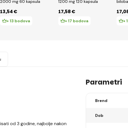
2000 mg 60 kapsula
1200 mg 120 kapsula
bilob
13
,54 €
17
,58 €
17
,0
+ 13 bodova
+ 17 bodova
+ 
u
Parametri
.
Brend
Dob
isati od 3 godine, najbolje nakon