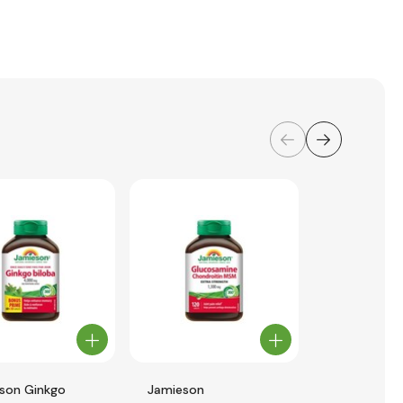
son Ginkgo
Jamieson
Jamieson K