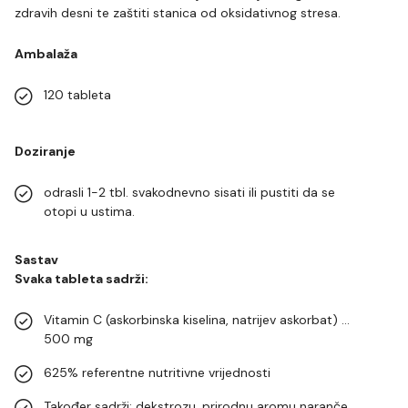
zdravih desni te zaštiti stanica od oksidativnog stresa.
Ambalaža
120 tableta
Doziranje
odrasli 1-2 tbl. svakodnevno sisati ili pustiti da se
otopi u ustima.
Sastav
Svaka tableta sadrži:
Vitamin C (askorbinska kiselina, natrijev askorbat) ...
500 mg
625% referentne nutritivne vrijednosti
Također sadrži: dekstrozu, prirodnu aromu naranče,