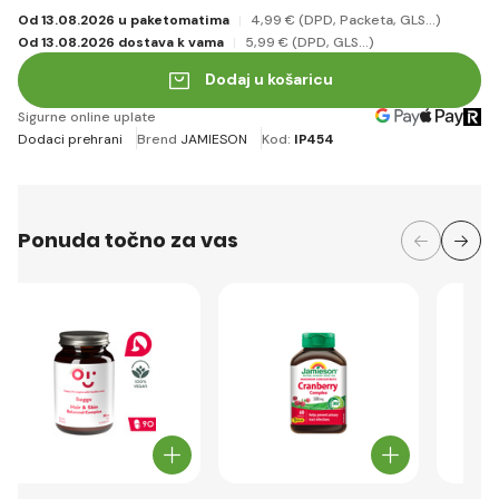
Od 13.08.2026 u paketomatima
4
,99 €
(DPD, Packeta, GLS...)
Od 13.08.2026 dostava k vama
5
,99 €
(DPD, GLS...)
Dodaj u košaricu
Sigurne online uplate
Dodaci prehrani
Brend
JAMIESON
Kod:
IP454
Ponuda točno za vas