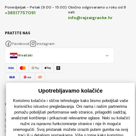
Ponedjeljak - Petak (9:00 - 15:00)
Obično odgovaramo u roku od 8
sati
+38517757091
info@rajzaigracke.hr
PRATITE NAS
Facebook
Instagram
Hrvatski
© 2018 - 2026 Rajzaigracke.hr, Sva prava pridržana
Ova stranica je zaštićena reCAPTCHA-om i primjenjuju se
Pravila o zaštiti osobnih podataka
tvrtke Google i njihova
Ugovorni uvjeti
.
Izrada učinkovitih internetskih trgovina od
RIESENIA