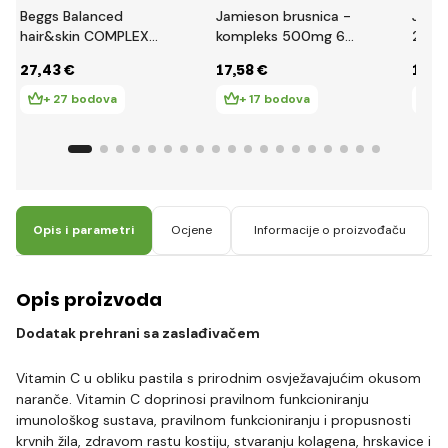
Beggs Balanced
Jamieson brusnica -
Jami
hair&skin COMPLEX
kompleks 500mg 60
2000
(90 kapsula)
kapsula
kapsu
27
,43 €
17
,58 €
13
,5
+ 27 bodova
+ 17 bodova
+ 
Opis i parametri
Ocjene
Informacije o proizvođaču
Opis proizvoda
Dodatak prehrani sa zaslađivačem
Vitamin C u obliku pastila s prirodnim osvježavajućim okusom
naranče. Vitamin C doprinosi pravilnom funkcioniranju
imunološkog sustava, pravilnom funkcioniranju i propusnosti
krvnih žila, zdravom rastu kostiju, stvaranju kolagena, hrskavice i