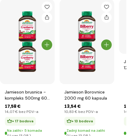
Jamie
1200 
Jamieson brusnica -
Jamieson Borovnice
kompleks 500mg 60
2000 mg 60 kapsula
kapsula
17
,58 €
13
,54 €
17
,58
14
,07 €
bez PDV-a
10
,83 €
bez PDV-a
14
,07 
+ 17 bodova
+ 13 bodova
+ 
Na zalihi> 5 komada
Zadnji komad na zalihi
Zadn
(U vas 13.08.)
(U vas 13.08.)
(U va