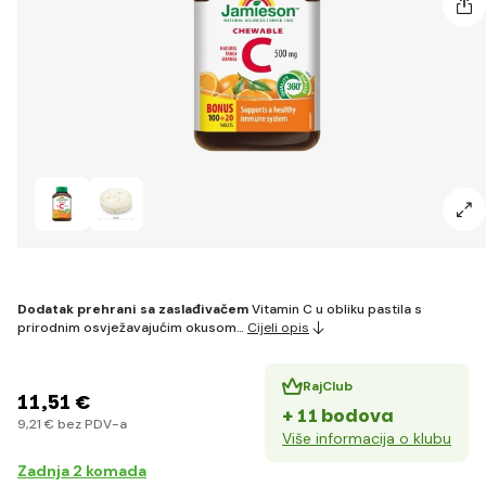
Dodatak prehrani sa zaslađivačem
Vitamin C u obliku pastila s
prirodnim osvježavajućim okusom…
Cijeli opis
RajClub
11
,51 €
+ 11 bodova
9
,21 €
bez PDV-a
Više informacija o klubu
Zadnja 2 komada