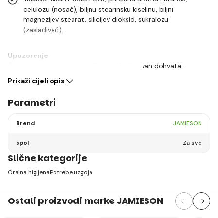
celulozu (nosač), biljnu stearinsku kiselinu, biljni
magnezijev stearat, silicijev dioksid, sukralozu
(zaslađivač).
Upozorenje
Čuvati na temperaturi od 15 °C - 25 °C, izvan dohvata…
Prikaži cijeli opis
Parametri
Brend
JAMIESON
spol
Za sve
Slične kategorije
Oralna higijena
Potrebe uzgoja
Ostali proizvodi marke JAMIESON