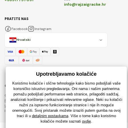
info@rajzaigracke.hr
PRATITE NAS
Facebook
Instagram
Hrvatski
© 2018 - 2026 Rajzaigracke.hr, Sva prava pridržana
Ova stranica je zaštićena reCAPTCHA-om i primjenjuju se
Pravila o zaštiti osobnih podataka
tvrtke Google i njihova
Ugovorni uvjeti
.
Izrada učinkovitih internetskih trgovina od
RIESENIA