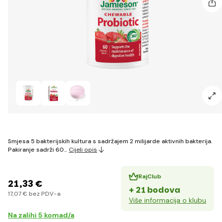
Smjesa 5 bakterijskih kultura s sadržajem 2 milijarde aktivnih bakterija.
Pakiranje sadrži 60…
Cijeli opis
RajClub
21
,33 €
+ 21 bodova
17
,07 €
bez PDV-a
Više informacija o klubu
Na zalihi 5 komad/a