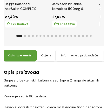
Beggs Balanced
Jamieson brusnica -
Jami
hair&skin COMPLEX
kompleks 500mg 60
2000
(90 kapsula)
kapsula
kapsu
27
,43 €
17
,02 €
13
,5
+ 27 bodova
+ 17 bodova
+ 
Opis i parametri
Ocjene
Informacije o proizvođaču
Opis proizvoda
Smjesa 5 bakterijskih kultura s sadržajem 2 milijarde aktivnih
bakterija.
Pakiranje sadrži 60 tableta.
Davanje: odrasli, tinejdžeri i djeca od 3 godine (pod nadzorom