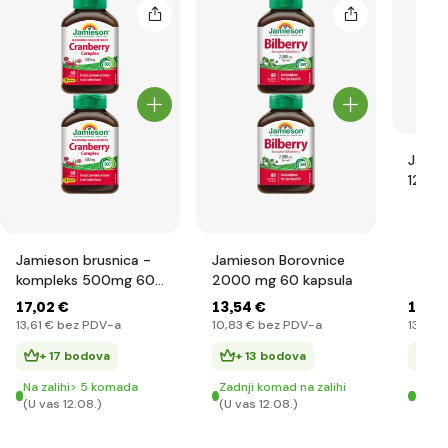
Jamie
1200 
Jamieson brusnica -
Jamieson Borovnice
kompleks 500mg 60
2000 mg 60 kapsula
kapsula
17
,02 €
13
,54 €
17
,02
13
,61 €
bez PDV-a
10
,83 €
bez PDV-a
13
,61 €
+ 17 bodova
+ 13 bodova
+ 
Na zalihi> 5 komada
Zadnji komad na zalihi
Zadn
(U vas 12.08.)
(U vas 12.08.)
(U va