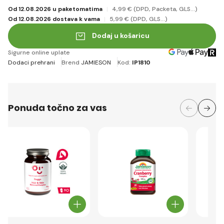
Od 12.08.2026 u paketomatima
4
,99 €
(DPD, Packeta, GLS...)
Od 12.08.2026 dostava k vama
5
,99 €
(DPD, GLS...)
Dodaj u košaricu
Sigurne online uplate
Dodaci prehrani
Brend
JAMIESON
Kod:
IP1810
Ponuda točno za vas