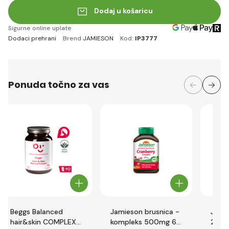
Dodaj u košaricu
Sigurne online uplate
Dodaci prehrani
Brend
JAMIESON
Kod:
IP3777
Ponuda točno za vas
Beggs Balanced
Jamieson brusnica -
Jami
hair&skin COMPLEX
kompleks 500mg 60
2000