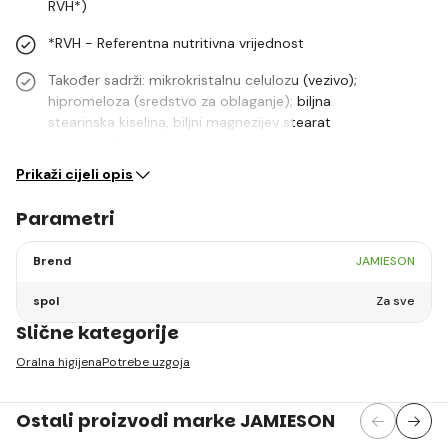
RVH*)
*RVH - Referentna nutritivna vrijednost
Također sadrži: mikrokristalnu celulozu (vezivo);
hipromeloza (sredstvo za oblaganje); biljna
stearinska kiselina, biljni magnezijev stearat
(ovlaživači);…
Prikaži cijeli opis
Parametri
Brend
JAMIESON
spol
Za sve
Slične kategorije
Oralna higijena
Potrebe uzgoja
Ostali proizvodi marke JAMIESON