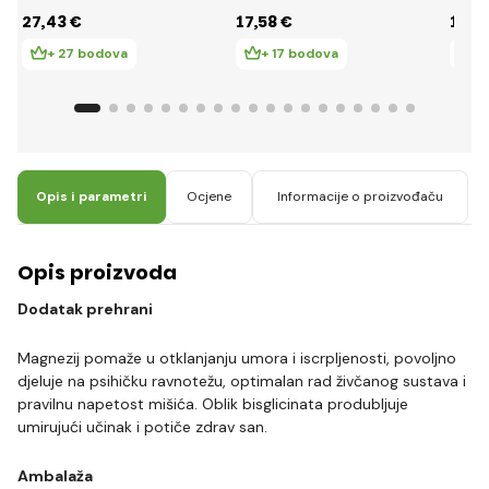
(90 kapsula)
kapsula
kapsu
27
,43 €
17
,58 €
13
,5
+ 27 bodova
+ 17 bodova
+ 
Opis i parametri
Ocjene
Informacije o proizvođaču
Opis proizvoda
Dodatak prehrani
Magnezij pomaže u otklanjanju umora i iscrpljenosti, povoljno
djeluje na psihičku ravnotežu, optimalan rad živčanog sustava i
pravilnu napetost mišića. Oblik bisglicinata produbljuje
umirujući učinak i potiče zdrav san.
Ambalaža