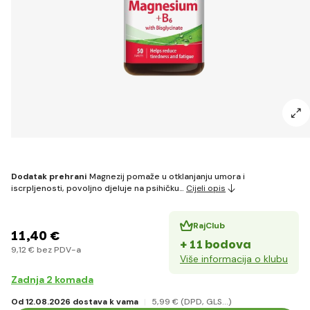
Dodatak prehrani
Magnezij pomaže u otklanjanju umora i
iscrpljenosti, povoljno djeluje na psihičku…
Cijeli opis
RajClub
11
,40 €
+ 11 bodova
9
,12 €
bez PDV-a
Više informacija o klubu
Zadnja 2 komada
Od 12.08.2026 dostava k vama
5
,99 €
(DPD, GLS...)