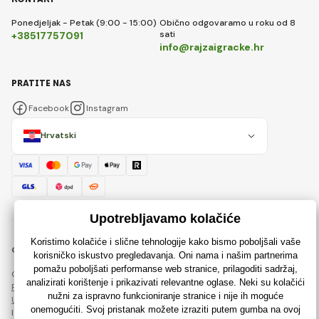
Ponedjeljak - Petak (9:00 - 15:00)
Obično odgovaramo u roku od 8
sati
+38517757091
info@rajzaigracke.hr
PRATITE NAS
Facebook
Instagram
Hrvatski
© 2018 - 2026 Rajzaigracke.hr, Sva prava pridržana
Ova stranica je zaštićena reCAPTCHA-om i primjenjuju se
Pravila o zaštiti osobnih podataka
tvrtke Google i njihova
Ugovorni uvjeti
.
Izrada učinkovitih internetskih trgovina od
RIESENIA