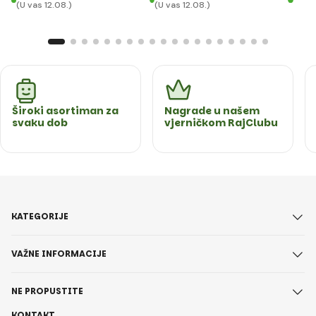
(U vas 12.08.)
(U vas 12.08.)
(U va
Široki asortiman za
Nagrade u našem
svaku dob
vjerničkom RajClubu
KATEGORIJE
VAŽNE INFORMACIJE
NE PROPUSTITE
KONTAKT