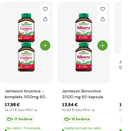
Jamie
1200 
Jamieson brusnica -
Jamieson Borovnice
kompleks 500mg 60
2000 mg 60 kapsula
kapsula
17
,58 €
13
,54 €
17
,58
14
,07 €
bez PDV-a
10
,83 €
bez PDV-a
14
,07 
+ 17 bodova
+ 13 bodova
+ 
Na zalihi> 5 komada
Zadnji komad na zalihi
Zadn