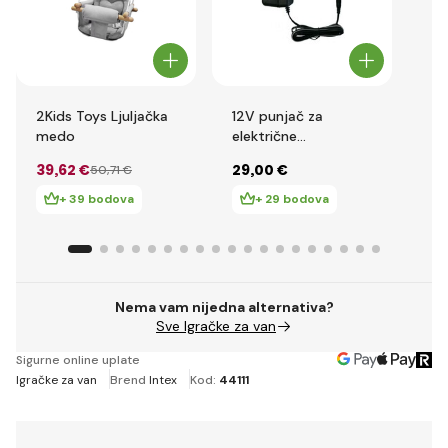
2Kids Toys Ljuljačka
12V punjač za
2Ki
medo
električne
Me
automobile
39
,62 €
29
,00 €
32
50
,71 €
+ 39 bodova
+ 29 bodova
Nema vam nijedna alternativa?
Sve Igračke za van
Sigurne online uplate
Igračke za van
Brend
Intex
Kod:
44111