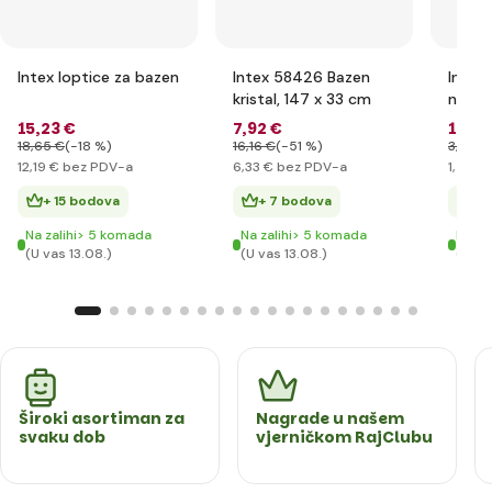
Intex loptice za bazen
Intex 58426 Bazen
Intex
kristal, 147 x 33 cm
napuh
15
,23 €
7
,92 €
1
,82 
18
,65 €
(-18 %)
16
,16 €
(-51 %)
3
,02 €
12
,19 €
bez PDV-a
6
,33 €
bez PDV-a
1
,46 €
+ 15 bodova
+ 7 bodova
+ 
Na zalihi> 5 komada
Na zalihi> 5 komada
Na za
(U vas 13.08.)
(U vas 13.08.)
(U va
Široki asortiman za
Nagrade u našem
svaku dob
vjerničkom RajClubu