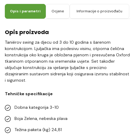
Opis i parametri
Ocjene
Informacije o proizvođaču
Opis proizvoda
Taniérov swing za djecu od 3 do 10 godina s šarenom
konstrukcijom. Ljuljačka ima podesivu visinu, otporna čelična
konstrukcija oko kruga je obložena pjenom i presvučena Oxford
tkaninom otporanom na vremenske uvjete. Set također
uključuje konstrukciju za vješanje ljuljačke s precizno
dizajniranim sustavom sidrenja koji osigurava izvrsnu stabilnost
i sigurnost.
Tehničke specifikacije
Dobna kategorija 3-10
Boja Zelena, nebeska plava
Težina paketa (kg) 24,81