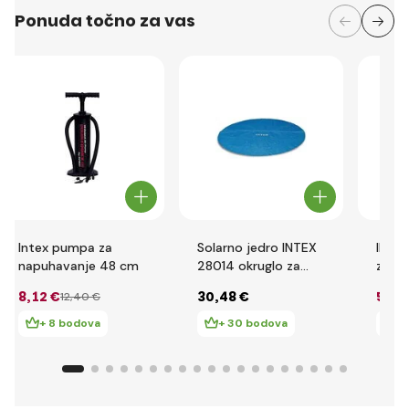
Ponuda točno za vas
Intex pumpa za
Solarno jedro INTEX
INTEX
napuhavanje 48 cm
28014 okruglo za
za pu
bazen promjera 487
8
,12 €
30
,48 €
5
,07
12
,40 €
cm
+ 8 bodova
+ 30 bodova
+