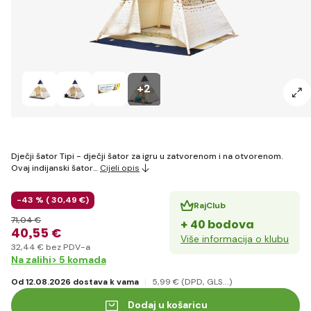
+2
Dječji šator Tipi - dječji šator za igru u zatvorenom i na otvorenom.
Ovaj indijanski šator…
Cijeli opis
-43 % (
30
,49 €
)
RajClub
71
,04 €
+ 40 bodova
40
,55 €
Više informacija o klubu
32
,44 €
bez PDV-a
Na zalihi> 5 komada
Od 12.08.2026 dostava k vama
5
,99 €
(DPD, GLS...)
Dodaj u košaricu