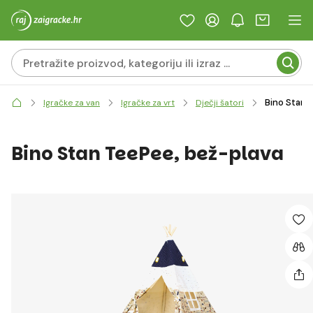
Bino Stan 
Igračke za van
Igračke za vrt
Dječji šatori
Bino Stan TeePee, bež-plava