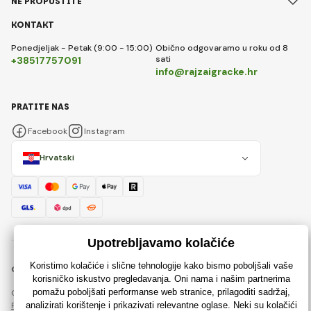
NE PROPUSTITE
KONTAKT
Ponedjeljak - Petak (9:00 - 15:00)
Obično odgovaramo u roku od 8
sati
+38517757091
info@rajzaigracke.hr
PRATITE NAS
Facebook
Instagram
Hrvatski
© 2018 - 2026 Rajzaigracke.hr, Sva prava pridržana
Ova stranica je zaštićena reCAPTCHA-om i primjenjuju se
Pravila o zaštiti osobnih podataka
tvrtke Google i njihova