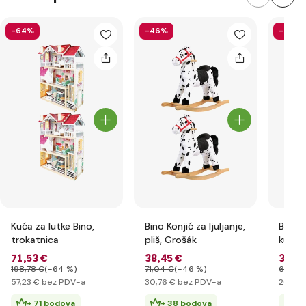
-64%
-46%
-46%
Kuća za lutke Bino,
Bino Konjić za ljuljanje,
Bino K
trokatnica
pliš, Grošák
kutijo
71
,53 €
38
,45 €
33
,0
198
,78 €
(-64 %)
71
,04 €
(-46 %)
60
,87
57
,23 €
bez PDV-a
30
,76 €
bez PDV-a
26
,46
+ 71 bodova
+ 38 bodova
+ 