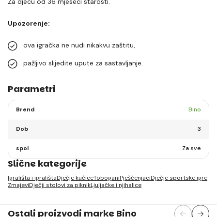
Za djecu od 36 mjeseci starosti.
Upozorenje:
ova igračka ne nudi nikakvu zaštitu,
pažljivo slijedite upute za sastavljanje.
Parametri
Brend
Bino
Dob
3
spol
Za sve
Slične kategorije
Igrališta i igrališta
Dječje kućice
Tobogani
Pješčenjaci
Dječje sportske igre
Zmajevi
Dječji stolovi za piknik
Ljuljačke i njihalice
Ostali proizvodi marke Bino