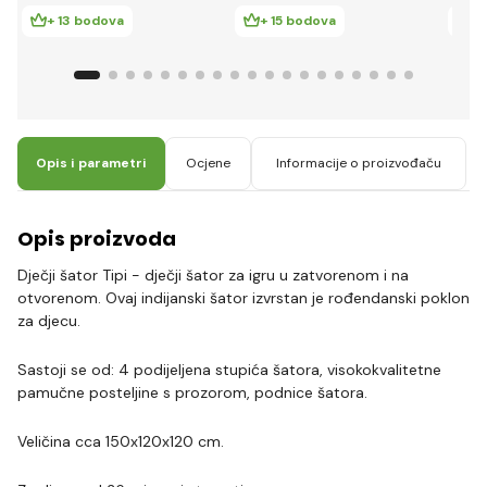
+ 13 bodova
+ 15 bodova
+
Opis i parametri
Ocjene
Informacije o proizvođaču
Opis proizvoda
Dječji šator Tipi - dječji šator za igru u zatvorenom i na
otvorenom. Ovaj indijanski šator izvrstan je rođendanski poklon
za djecu.
Sastoji se od: 4 podijeljena stupića šatora, visokokvalitetne
pamučne posteljine s prozorom, podnice šatora.
Veličina cca 150x120x120 cm.