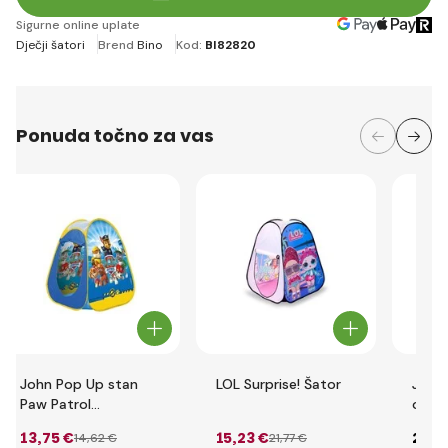
Sigurne online uplate
Dječji šatori
Brend
Bino
Kod:
BI82820
Ponuda točno za vas
John Pop Up stan
LOL Surprise! Šator
John
Paw Patrol
origi
75x75x90cm
13
,75 €
15
,23 €
28
,1
14
,62 €
21
,77 €