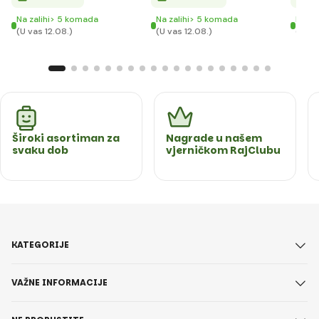
Na zalihi> 5 komada
Na zalihi> 5 komada
Na za
(U vas 12.08.)
(U vas 12.08.)
(U va
Široki asortiman za
Nagrade u našem
svaku dob
vjerničkom RajClubu
KATEGORIJE
VAŽNE INFORMACIJE